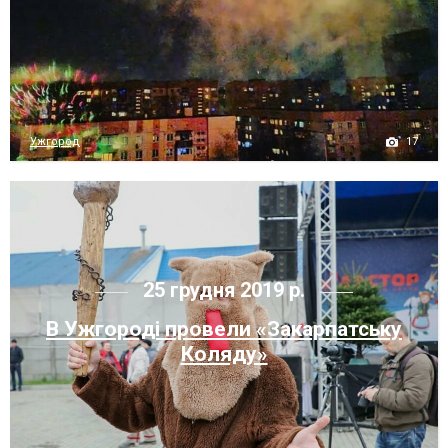
17
Ужгород
25 грудня 2019 р.
В Ужгороді провели «Закарпатську
Коляду»