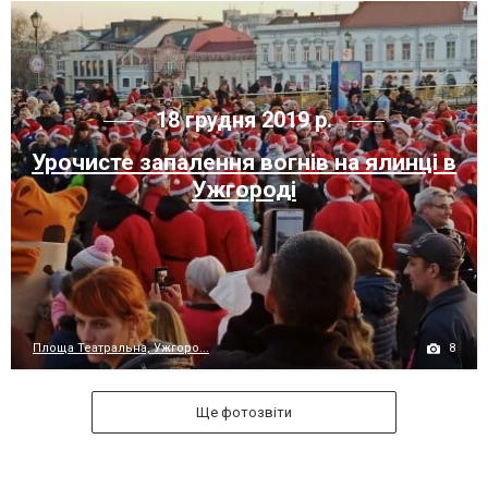
18 грудня 2019 р.
Урочисте запалення вогнів на ялинці в
Ужгороді
8
Площа Театральна, Ужгоро...
Ще фотозвіти