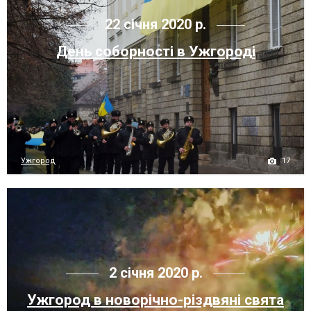
22 січня 2020 р.
День соборності в Ужгороді
17
Ужгород
2 січня 2020 р.
Ужгород в новорічно-різдвяні свята