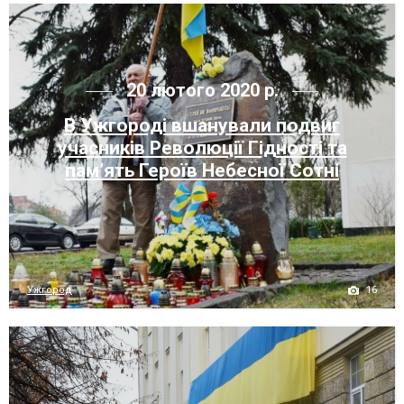
20 лютого 2020 р.
В Ужгороді вшанували подвиг
учасників Революції Гідності та
пам’ять Героїв Небесної Сотні
16
Ужгород