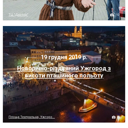
10
ТЦ "Дастор"
19 грудня 2019 р.
Новорічно-різдвяний Ужгород з
висоти пташиного польоту
7
Площа Театральна, Ужгоро...