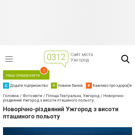
7
Наші спецпроєкти
Д
Додати підприємство
Н
Новини банків
В
Важливо про здоров'я
Головна
Фотозвіти
Площа Театральна, Ужгород
Новорічно-
різдвяний Ужгород з висоти пташиного польоту
Новорічно-різдвяний Ужгород з висоти
пташиного польоту