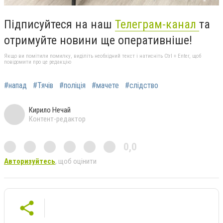
Підписуйтеся на наш
Телеграм-канал
та
отримуйте новини ще оперативніше!
Якщо ви помітили помилку, виділіть необхідний текст і натисніть Ctrl + Enter, щоб
повідомити про це редакцію
#напад
#Тячів
#поліція
#мачете
#слідство
Кирило Нечай
Контент-редактор
0,0
Авторизуйтесь
, щоб оцінити