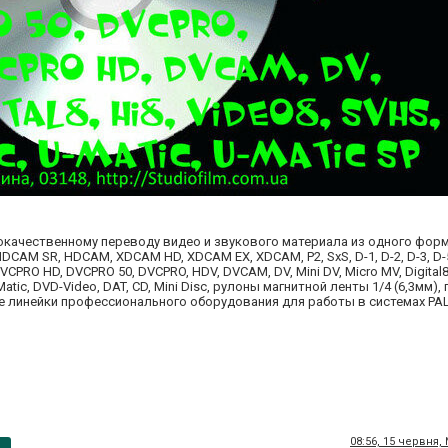
окачественному переводу видео и звукового материала из одного форм
M SR, HDCAM, XDCAM HD, XDCAM EX, XDCAM, P2, SxS, D-1, D-2, D-3, D-5
DVCPRO HD, DVCPRO 50, DVCPRO, HDV, DVCAM, DV, Mini DV, Micro MV, Digital8,
Matic, DVD-Video, DAT, CD, Mini Disc, рулоны магнитной ленты 1/4 (6,3мм),
е линейки профессионального оборудования для работы в системах PAL
08:56, 15 червня,
p