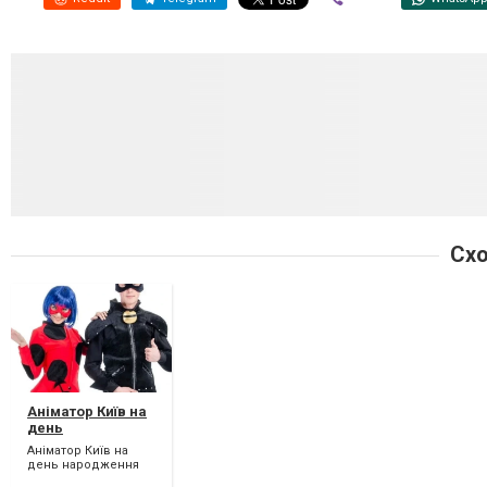
Схо
Аніматор Київ на
день
народження
Аніматор Київ на
дитини - мрія
день народження
кожної дитини.
дитини - мрія кожної