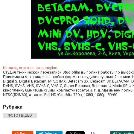
На жаль, оголошення застаріло
Студия технической перезаписи Studiofilm выполнит работы по высок
Принимаем материалы на любых форматах аудиовизуальной записи: HDCA
Digital S, Digital Betacam, MPEG IMX, Betacam SX, Betacam SP, BETACAM, 
DVHS, SVHS, VHS, SVHS-C, VHS-C, Super Betamax, Betamax, U-Matic SP, U-
кинопленку 8мм/16мм/35мм, компакт-кассеты и. т. д. Мы имеем полны
NTSC(525/60), а также Full HD/CineAlta 720p, 1080i, 1080p, 50/60
Рубрики
ФОТО І ВІДЕО
Reddit
Telegram
Viber
WhatsAp