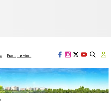
ва
Експерти міста
а