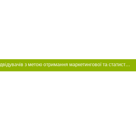
Цей сайт використовує «cookies». Також веб-сайт використовує інтернет-сервіс для збору технічних даних стосовно відвідувачів з метою отримання маркетингової та статистичної інформації. Умови обробки даних відвідувачів сайту див.