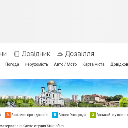
ни
Довідник
Дозвілля
Погода
Нерухомість
Авто / Мото
Карта міста
Довідко
в
В
Важливо про здоров'я
Б
Бізнес Ужгорода
З
Запитайте у юрист
атериала в Киеве студия Studiofilm