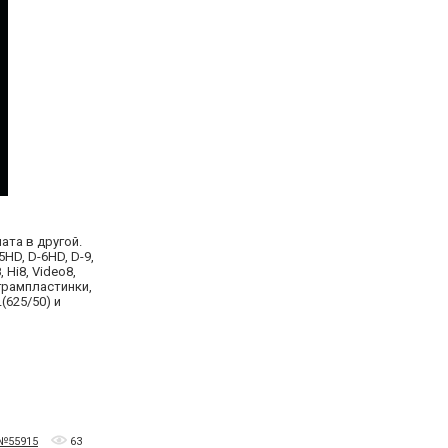
ата в другой.
HD, D-6HD, D-9,
 Hi8, Video8,
 грампластинки,
(625/50) и
 №55915
63