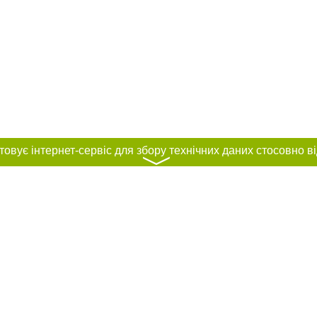
〉
нас :