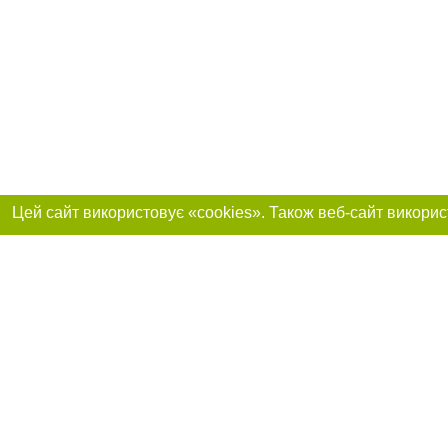
Приєднуйтесь до 
Реклама на сайті
Франшиза "CitySites"
Автори проєкту