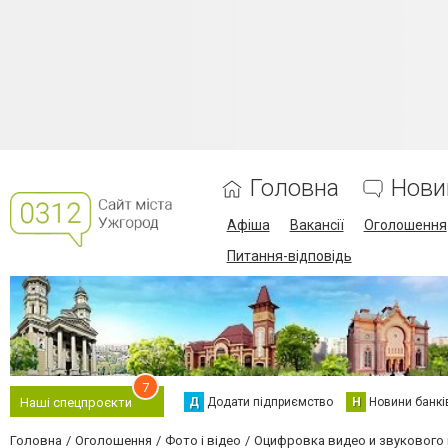
Головна
Нови
Афіша
Вакансії
Оголошення
Питання-відповідь
7
Д
Додати підприємство
Н
Новини банкі
Наші спецпроєкти
Головна
Оголошення
Фото і відео
Оцифровка видео и звукового м