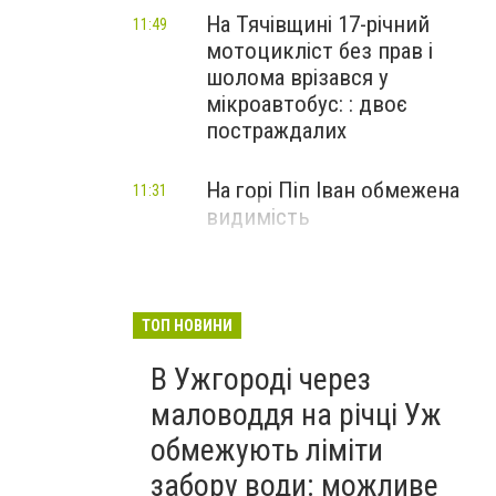
На Тячівщині 17-річний
11:49
мотоцикліст без прав і
шолома врізався у
мікроавтобус: : двоє
постраждалих
На горі Піп Іван обмежена
11:31
видимість
ТОП НОВИНИ
В Ужгороді через
маловоддя на річці Уж
обмежують ліміти
забору води: можливе