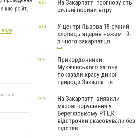
На Закарпатті прогнозують
16:08
енню робіт, -
сильні пориви вітру
У центрі Львова 18-річний
15:01
 воду
хлопець вдарив ножем 19-
річного закарпатця
Прикордонники
13:45
Мукачівського загону
показали красу дикої
природи Закарпаття
 оцінити
На Закарпатті виявили
12:48
масові порушення у
Берегівському РТЦК:
відстрочки скасовували без
підстав