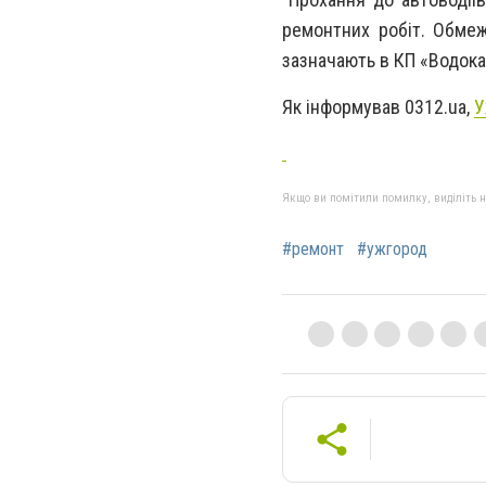
ремонтних робіт. Обмеж
зазначають в
КП «Водока
Як інформував 0312.ua,
У
Якщо ви помітили помилку, виділіть нео
#ремонт
#ужгород