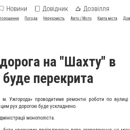
Новини
Довідник
Дозвілля
голошення
Погода
Нерухомість
Авто / Мото
Карта міста
Дов
 дорога на "Шахту" в
 буде перекрита
 м. Ужгорода» проводитиме ремонтні роботи по вулиці 
з цим рух дорогою буде ускладнено.
дміністрації монополіста.
в, бути уважними проїжджаючи повз огородження на міс