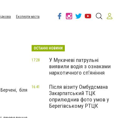
ідкова
Експерти міста
ОСТАННІ НОВИНИ
У Мукачеві патрульні
17:28
виявили водія з ознаками
наркотичного сп’яніння
Після візиту Омбудсмана
16:41
Берчені, біля
Закарпатський ТЦК
оприлюднив фото умов у
Берегівському РТЦК
ці проведення