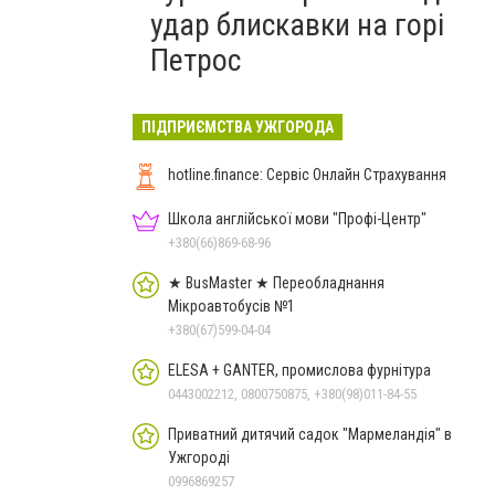
удар блискавки на горі
Петрос
ПІДПРИЄМСТВА УЖГОРОДА
hotline.finance: Сервіс Онлайн Страхування
Школа англійської мови "Профі-Центр"
+380(66)869-68-96
★ BusMaster ★ Переобладнання
Мікроавтобусів №1
+380(67)599-04-04
ELESA + GANTER, промислова фурнітура
0443002212, 0800750875, +380(98)011-84-55
Приватний дитячий садок "Мармеландія" в
Ужгороді
0996869257