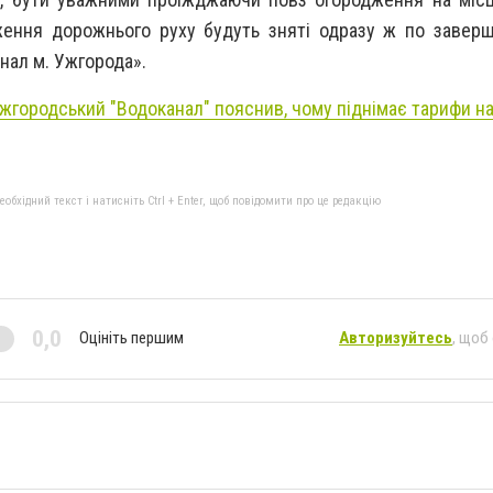
ення дорожнього руху будуть зняті одразу ж по заверш
нал м. Ужгорода».
жгородський "Водоканал" пояснив, чому піднімає тарифи на
бхідний текст і натисніть Ctrl + Enter, щоб повідомити про це редакцію
0,0
Оцініть першим
Авторизуйтесь
, щоб