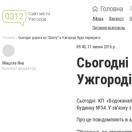
Головна
Афіша
Вакансії
О
Питання-відповідь
Головна
Сьогодні дорога на "Шахту" в Ужгороді буде перекрита
09:40, 11 липня 2016 р.
Сьогодні
Мацола Яна
Контент-редактор
Ужгороді
Сьогодні КП «Водоканал
будинку №54. У зв’язку 
Про це повідомляють в а
"Прохання до автоводії