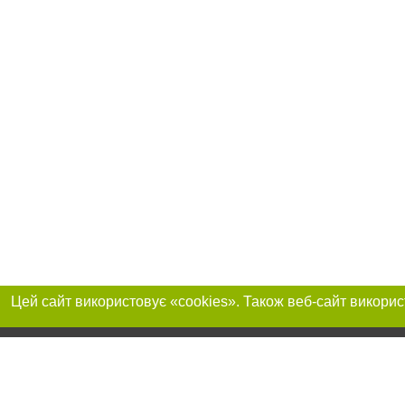
Приєднуйтесь до 
Реклама на сайті
Франшиза "CitySites"
Автори проєкту