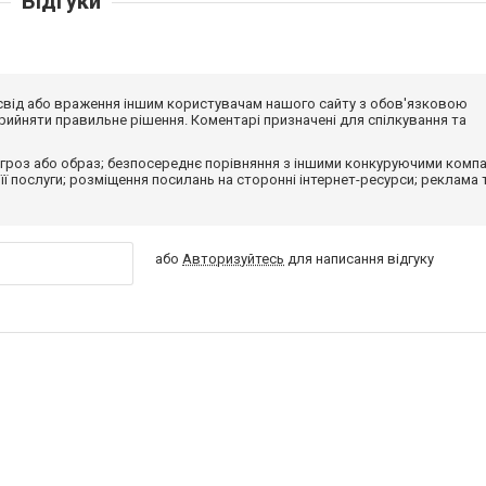
Відгуки
досвід або враження іншим користувачам нашого сайту з обов'язковою
ийняти правильне рішення. Коментарі призначені для спілкування та
гроз або образ; безпосереднє порівняння з іншими конкуруючими компа
 її послуги; розміщення посилань на сторонні інтернет-ресурси; реклама 
або
Авторизуйтесь
для написання відгуку