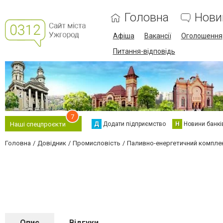
Головна
Нови
Афіша
Вакансії
Оголошення
Питання-відповідь
7
Д
Додати підприємство
Н
Новини банкі
Наші спецпроєкти
Головна
Довідник
Промисловість
Паливно-енергетичний компле
Опис
Відгуки