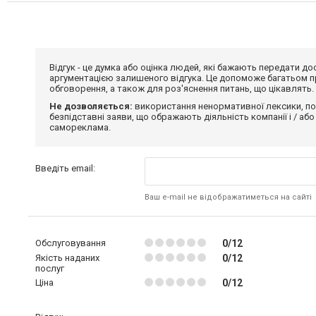
Відгук - це думка або оцінка людей, які бажають передати 
аргументацією залишеного відгука. Це допоможе багатьом пр
обговорення, а також для роз'яснення питань, що цікавлять.
Не дозволяється:
використання ненормативної лексики, по
безпідставні заяви, що ображають діяльність компанії і / або
самореклама.
Введіть email:
Ваш e-mail не відображатиметься на сайті
Обслуговування
0/12
Якість наданих
0/12
послуг
Ціна
0/12