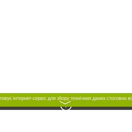
〉
нас :