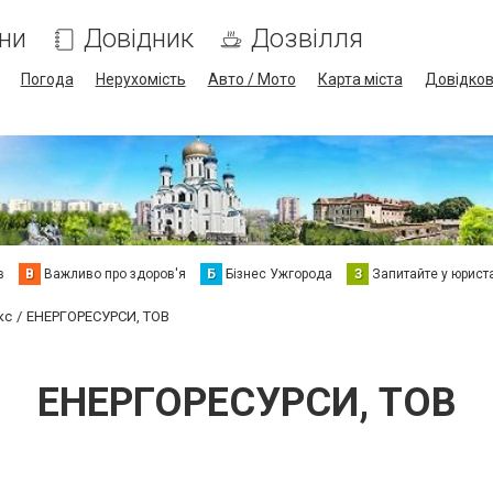
ни
Довідник
Дозвілля
Погода
Нерухомість
Авто / Мото
Карта міста
Довідко
в
В
Важливо про здоров'я
Б
Бізнес Ужгорода
З
Запитайте у юрист
кс
ЕНЕРГОРЕСУРСИ, ТОВ
ЕНЕРГОРЕСУРСИ, ТОВ