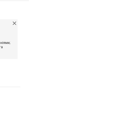
ніями;
та