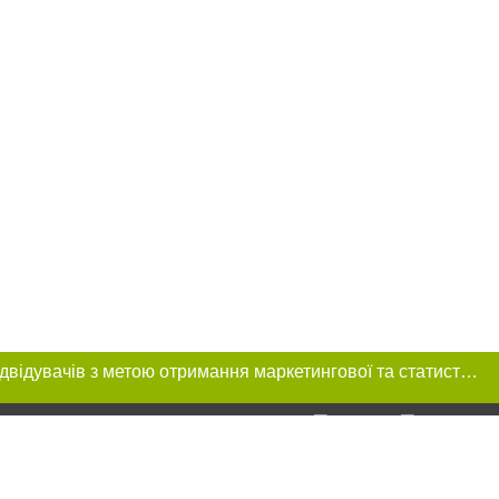
Цей сайт використовує «cookies». Також веб-сайт використовує інтернет-сервіс для збору технічних даних стосовно відвідувачів з метою отримання маркетингової та статистичної інформації. Умови обробки даних відвідувачів сайту див.