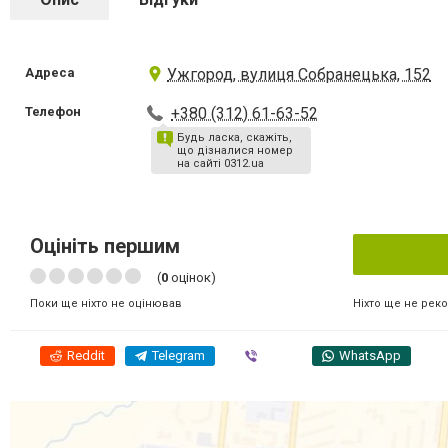
Адреса
Ужгород, вулиця Собранецька, 152
Телефон
+380 (312) 61-63-52
Будь ласка, скажіть,
що дізналися номер
на сайті 0312.ua
Оцініть першим
(
0
оцінок)
Ніхто ще не рек
Поки ще ніхто не оцінював
Reddit
Telegram
Viber
WhatsApp