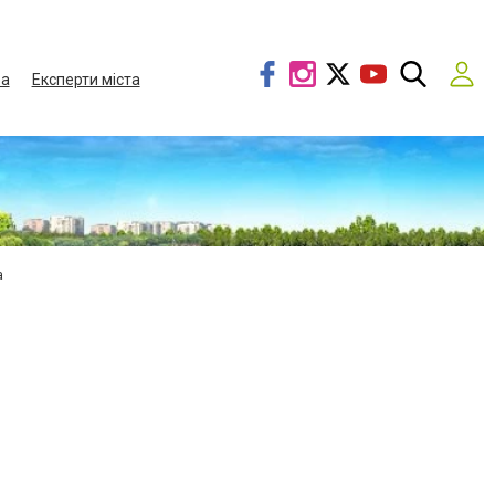
ва
Експерти міста
а