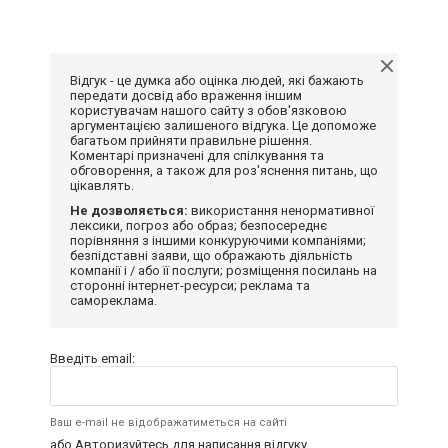
Відгук - це думка або оцінка людей, які бажають
передати досвід або враження іншим
користувачам нашого сайту з обов'язковою
аргументацією залишеного відгука. Це допоможе
багатьом прийняти правильне рішення.
Коментарі призначені для спілкування та
обговорення, а також для роз'яснення питань, що
цікавлять.
Не дозволяється:
використання ненормативної
лексики, погроз або образ; безпосереднє
порівняння з іншими конкуруючими компаніями;
безпідставні заяви, що ображають діяльність
компанії і / або її послуги; розміщення посилань на
сторонні інтернет-ресурси; реклама та
самореклама.
Введіть email:
Ваш e-mail не відображатиметься на сайті
або
Авторизуйтесь
для написання відгуку