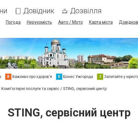
ни
Довідник
Дозвілля
Погода
Нерухомість
Авто / Мото
Карта міста
Довідко
в
В
Важливо про здоров'я
Б
Бізнес Ужгорода
З
Запитайте у юрист
Комп'ютерні послуги та сервіс
STING, сервісний центр
STING, сервісний центр