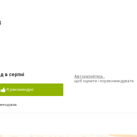
4
д в серпні
Авторизуйтесь
,
щоб оцінити і порекомендувати
Я рекомендую
омендував