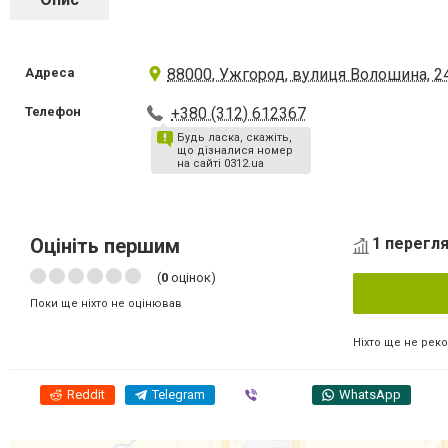
Адреса
88000, Ужгород, вулиця Волошина, 2
Телефон
+380 (312) 612367
Будь ласка, скажіть,
що дізналися номер
на сайті 0312.ua
Оцініть першим
1 перегля
(
0
оцінок)
Поки ще ніхто не оцінював
Ніхто ще не рек
Reddit
Telegram
Viber
WhatsApp