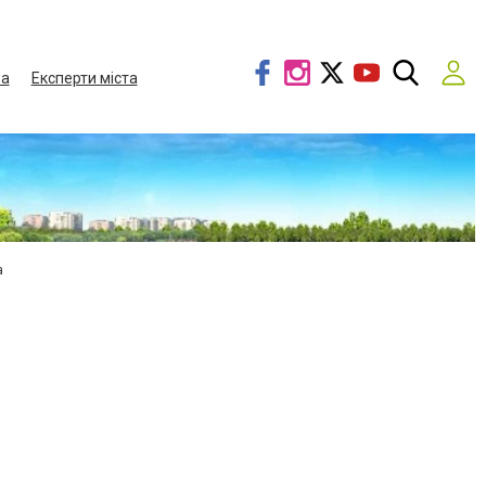
ва
Експерти міста
а