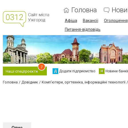
Головна
Нови
Афіша
Вакансії
Оголошення
Питання-відповідь
7
Д
Додати підприємство
Н
Новини банкі
Наші спецпроєкти
Головна
Довідник
Комп’ютери, оргтехніка, інформаційні технології
Опис