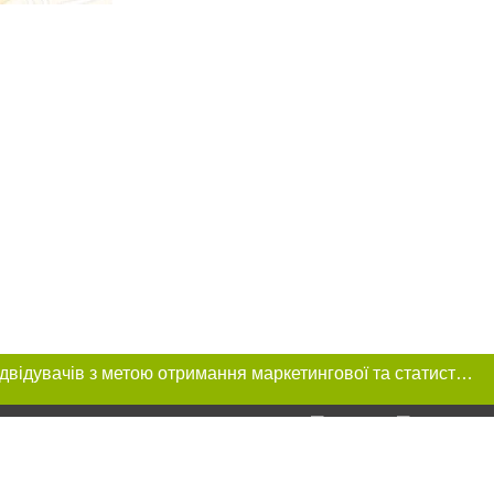
Цей сайт використовує «cookies». Також веб-сайт використовує інтернет-сервіс для збору технічних даних стосовно відвідувачів з метою отримання маркетингової та статистичної інформації. Умови обробки даних відвідувачів сайту див.