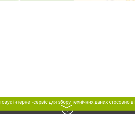
〉
нас :