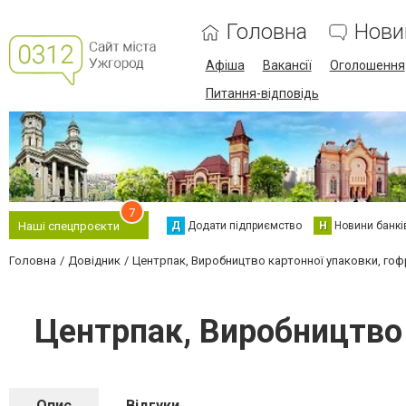
Головна
Нови
Афіша
Вакансії
Оголошення
Питання-відповідь
7
Д
Додати підприємство
Н
Новини банкі
Наші спецпроєкти
Головна
Довідник
Центрпак, Виробництво картонної упаковки, гоф
Центрпак, Виробництво 
Опис
Відгуки