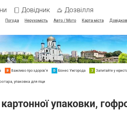
ни
Довідник
Дозвілля
Погода
Нерухомість
Авто / Мото
Карта міста
Довідко
в
В
Важливо про здоров'я
Б
Бізнес Ужгорода
З
Запитайте у юрист
ротара, упаковка для піци
картонної упаковки, гофро