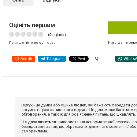
Оцініть першим
(
0
оцінок)
Ніхто ще не рек
Поки ще ніхто не оцінював
Reddit
Telegram
Viber
Whats
Відгук - це думка або оцінка людей, які бажають передати 
аргументацією залишеного відгука. Це допоможе багатьом пр
обговорення, а також для роз'яснення питань, що цікавлять.
Не дозволяється:
використання ненормативної лексики, по
безпідставні заяви, що ображають діяльність компанії і / або
самореклама.