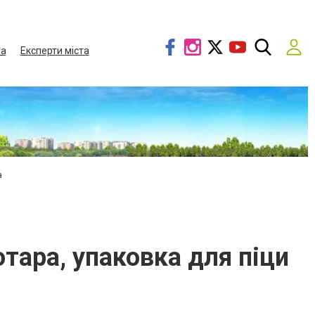
ва
Експерти міста
а
тара, упаковка для піци