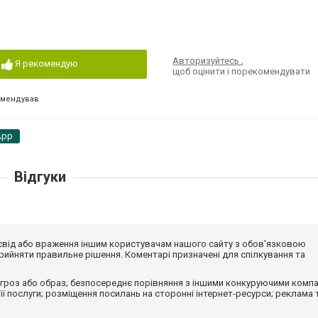
Авторизуйтесь
,
Я рекомендую
щоб оцінити і порекомендувати
омендував
App
Відгуки
досвід або враження іншим користувачам нашого сайту з обов'язковою
ийняти правильне рішення. Коментарі призначені для спілкування та
гроз або образ; безпосереднє порівняння з іншими конкуруючими компа
 її послуги; розміщення посилань на сторонні інтернет-ресурси; реклама 