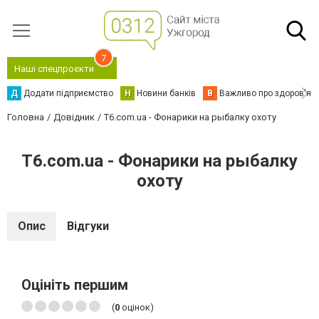
7
Наші спецпроєкти
Д
Додати підприємство
Н
Новини банків
В
Важливо про здоров'я
Головна
Довідник
T6.com.ua - Фонарики на рыбалку охоту
T6.com.ua - Фонарики на рыбалку
охоту
Опис
Відгуки
Оцініть першим
(
0
оцінок)