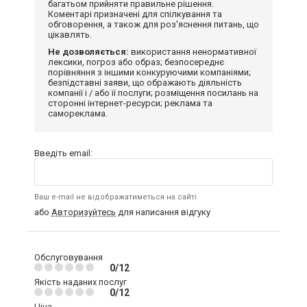
багатьом прийняти правильне рішення.
Коментарі призначені для спілкування та
обговорення, а також для роз'яснення питань, що
цікавлять.
Не дозволяється:
використання ненормативної
лексики, погроз або образ; безпосереднє
порівняння з іншими конкуруючими компаніями;
безпідставні заяви, що ображають діяльність
компанії і / або її послуги; розміщення посилань на
сторонні інтернет-ресурси; реклама та
самореклама.
Введіть email:
Ваш e-mail не відображатиметься на сайті
або
Авторизуйтесь
для написання відгуку
Обслуговування
0/12
Якість наданих послуг
0/12
Ціна