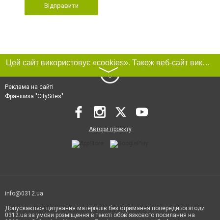
Відправити
Цей сайт використовує «cookies». Також веб-сайт використовує інтернет-сервіс для збору технічних даних стосовно відвідувачів з метою отримання маркетингової та статистичної інформації. Умови обробки даних відвідувачів сайту див.
〉
Реклама на сайті
Франшиза "CitySites"
Автори проєкту
info@0312.ua
Допускається цитування матеріалів без отримання попередньої згоди
0312.ua за умови розміщення в тексті обов'язкового посилання на