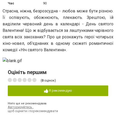
Час
90
Страсна, ніжна, безрозсудна - любов може бути різною.
Її оспівують, обожнюють, плекають. Зрештою, їй
виділили червоний день в календарі - День святого
Валентина! Що ж відбувається за лаштунками чарівного
свята всіх закоханих? Про це розкажуть герої чотирьох
кіно-новел, об'єднаних в одному сюжеті романтичної
комедії «Ніч святого Валентина».
Оцініть першим
(
0
оцінок)
Я рекомендую
Ніхто ще не рекомендував
Авторизуйтесь
,
щоб оцінити і порекомендувати