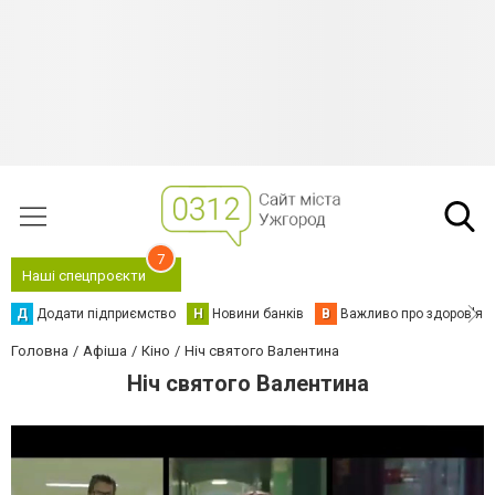
7
Наші спецпроєкти
Д
Додати підприємство
Н
Новини банків
В
Важливо про здоров'я
Головна
Афіша
Кіно
Ніч святого Валентина
Ніч святого Валентина