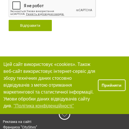
Відправити
Цей сайт використовує «cookies». Також
веб-сайт використовує інтернет-сервіс для
збору технічних даних стосовно
відвідувачів з метою отримання
Прийняти
маркетингової та статистичної інформації.
Умови обробки даних відвідувачів сайту
див.
"Політика конфіденційності"
Реклама на сайті
Франшиза "CitySites"