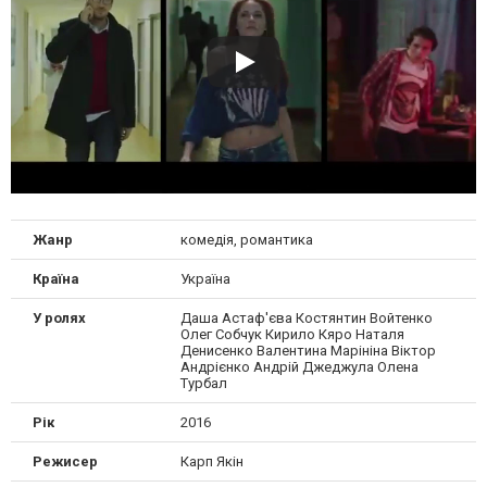
Жанр
комедія, романтика
Країна
Україна
У ролях
Даша Астаф'єва Костянтин Войтенко
Олег Собчук Кирило Кяро Наталя
Денисенко Валентина Марініна Віктор
Андрієнко Андрій Джеджула Олена
Турбал
Рік
2016
Режисер
Карп Якін