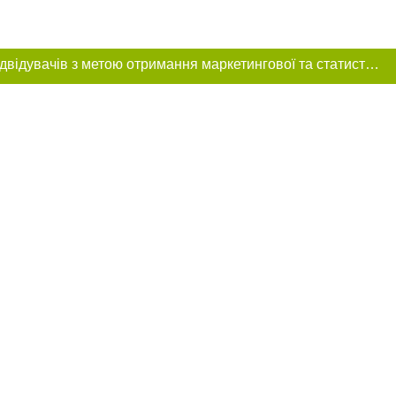
Цей сайт використовує «cookies». Також веб-сайт використовує інтернет-сервіс для збору технічних даних стосовно відвідувачів з метою отримання маркетингової та статистичної інформації. Умови обробки даних відвідувачів сайту див.
ення в тексті
 розміщення
 абзацу в тексті
цпроєкт",
реклами.