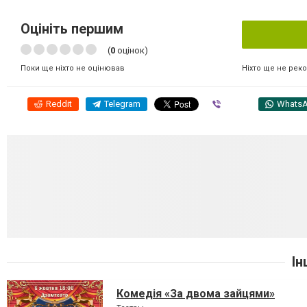
Оцініть першим
(
0
оцінок)
Ніхто ще не рек
Поки ще ніхто не оцінював
Reddit
Telegram
Viber
Whats
Ін
Комедія «За двома зайцями»