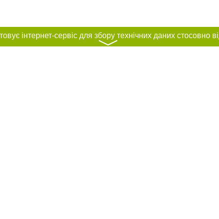
〉
нас :
ування матеріалів без отримання попередньої згоди 0312.ua за умови розміщ
силання на 0312.ua - Сайт міста Ужгорода. Для інтернет-видань обов'язкове
го для пошукових систем гіперпосилання на цитовані статті не нижче другого
рела. Порушення виняткових прав переслідується Законом.
ками "Новини компаній", "Промо", "Партнерський матеріал", "Партнерський спе
", "Пресреліз", "PR", "Офіційно", "Політична реклама" публікуються на правах 