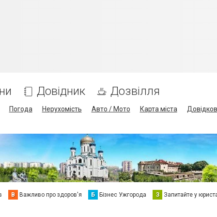
ни
Довідник
Дозвілля
Погода
Нерухомість
Авто / Мото
Карта міста
Довідко
в
В
Важливо про здоров'я
Б
Бізнес Ужгорода
З
Запитайте у юрист