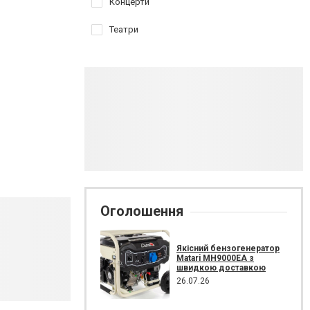
Концерти
Театри
Оголошення
Якісний бензогенератор
Matari MH9000EA з
швидкою доставкою
26.07.26