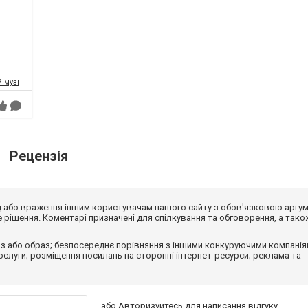
 музично-драматичний театр
Рецензія
від або враження іншим користувачам нашого сайту з обов'язковою аргу
рішення. Коментарі призначені для спілкування та обговорення, а тако
з або образ; безпосереднє порівняння з іншими конкуруючими компанія
 послуги; розміщення посилань на сторонні інтернет-ресурси; реклама та
або
Авторизуйтесь
для написання відгуку