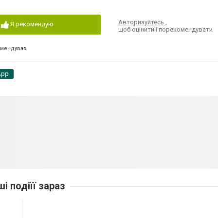
Авторизуйтесь
,
Я рекомендую
щоб оцінити і порекомендувати
омендував
App
ші подіїї зараз