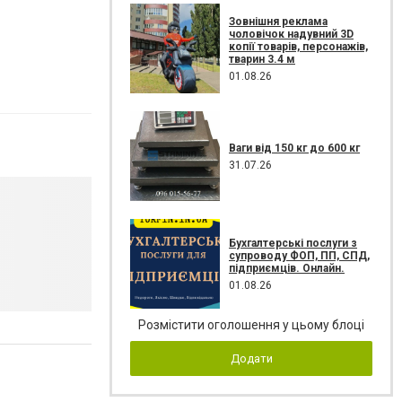
Зовнішня реклама
чоловічок надувний 3D
копії товарів, персонажів,
тварин 3.4 м
01.08.26
Ваги від 150 кг до 600 кг
31.07.26
Бухгалтерські послуги з
супроводу ФОП, ПП, СПД,
підприємців. Онлайн.
01.08.26
Розмістити оголошення у цьому блоці
Додати