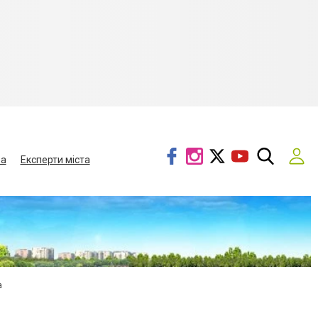
ва
Експерти міста
а