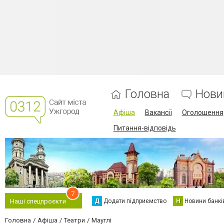
Головна
Нови
Афіша
Вакансії
Оголошення
Питання-відповідь
7
Д
Додати підприємство
Н
Новини банкі
Наші спецпроєкти
Головна
Афіша
Театри
Мауглі