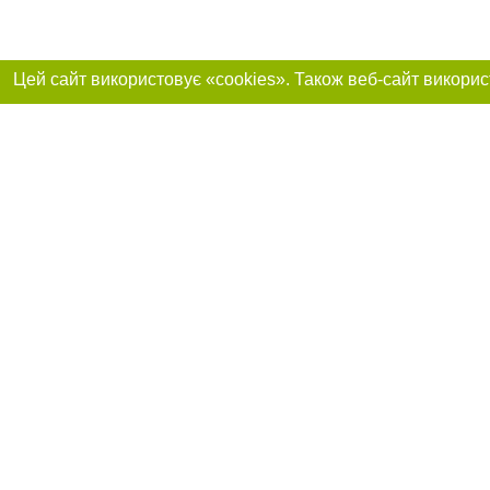
Приєднуйтесь до 
Реклама на сайті
Франшиза "CitySites"
Автори проєкту
info@0312.ua
Допускається цит
обов'язкового по
прямого, відкрито
або в якості дже
Матеріали з плаш
"Політичні новини