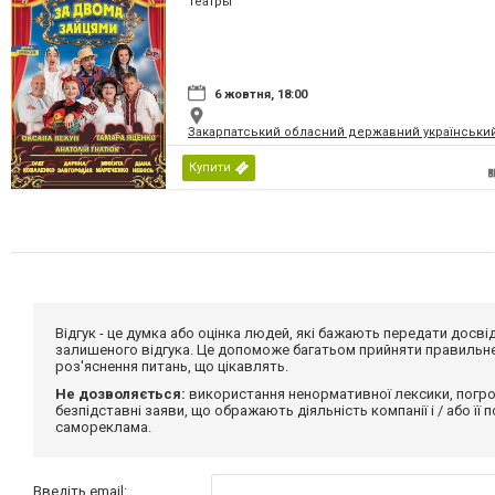
Театры
6 жовтня, 18:00
Закарпатський обласний державний український
Купити
Відгук - це думка або оцінка людей, які бажають передати дос
залишеного відгука. Це допоможе багатьом прийняти правильне 
роз'яснення питань, що цікавлять.
Не дозволяється:
використання ненормативної лексики, погро
безпідставні заяви, що ображають діяльність компанії і / або її
самореклама.
Введіть email: