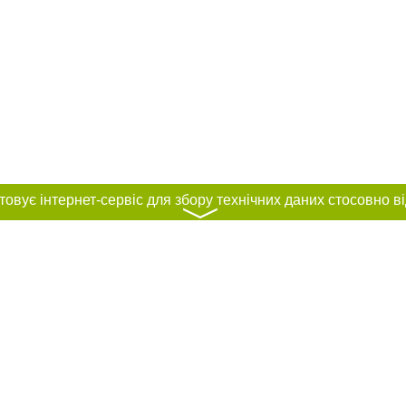
〉
нас :