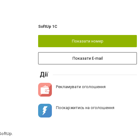
SoftUp 1C
Показати номер
Показати E-mail
Дії
Рекламувати оголошення
Поскаржитись на оголошення
SoftUp.