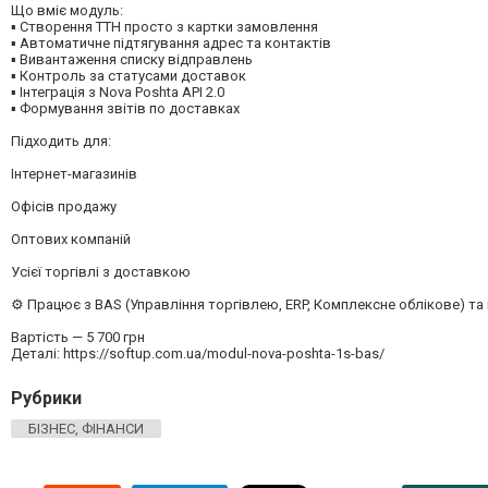
Що вміє модуль:
▪ Створення ТТН просто з картки замовлення
▪ Автоматичне підтягування адрес та контактів
▪ Вивантаження списку відправлень
▪ Контроль за статусами доставок
▪ Інтеграція з Nova Poshta API 2.0
▪ Формування звітів по доставках
Підходить для:
Інтернет-магазинів
Офісів продажу
Оптових компаній
Усієї торгівлі з доставкою
⚙ Працює з BAS (Управління торгівлею, ERP, Комплексне облікове) та
Вартість — 5 700 грн
Деталі: https://softup.com.ua/modul-nova-poshta-1s-bas/
Рубрики
БІЗНЕС, ФІНАНСИ