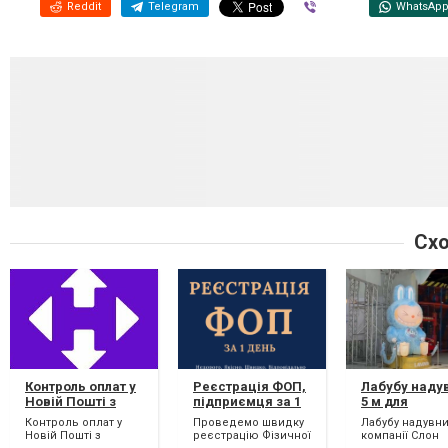
Reddit
Telegram
Viber
WhatsAp
Схо
Контроль оплат у
Реєстрація ФОП,
Лабубу наду
Новій Пошті з
підприємця за 1
5 м для
NovaPay
день
створення і
Контроль оплат у
Проведемо швидку
Лабубу надувн
компанії та
Новій Пошті з
реєстрацію Фізичної
компанії Слон
збільшення