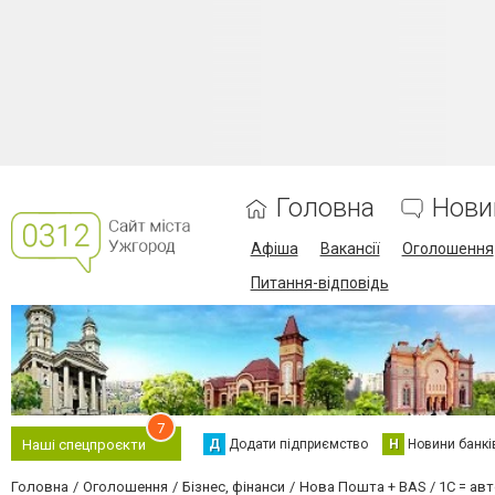
Головна
Нови
Афіша
Вакансії
Оголошення
Питання-відповідь
7
Д
Додати підприємство
Н
Новини банкі
Наші спецпроєкти
Головна
Оголошення
Бізнес, фінанси
Нова Пошта + BAS / 1C = ав