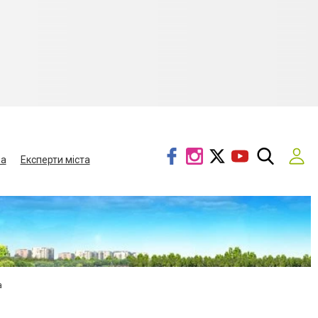
ва
Експерти міста
а