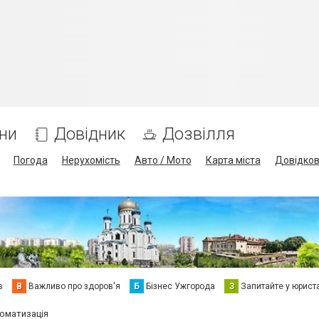
ни
Довідник
Дозвілля
Погода
Нерухомість
Авто / Мото
Карта міста
Довідко
в
В
Важливо про здоров'я
Б
Бізнес Ужгорода
З
Запитайте у юрист
томатизація