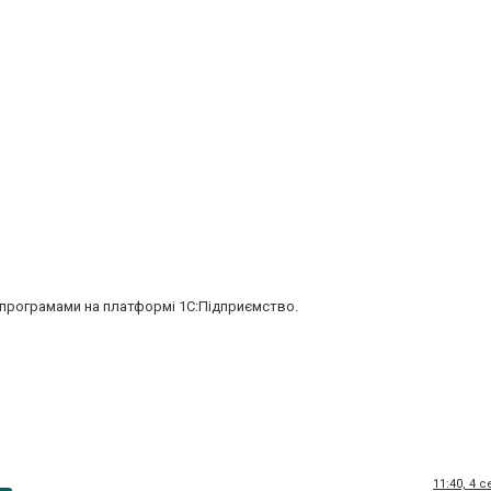
 програмами на платформі 1С:Підприємство.
11:40, 4 