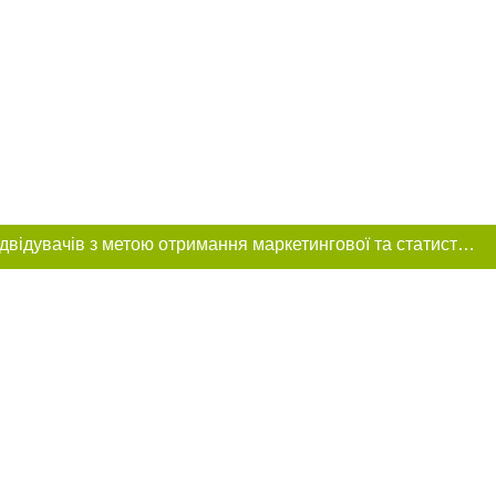
Цей сайт використовує «cookies». Також веб-сайт використовує інтернет-сервіс для збору технічних даних стосовно відвідувачів з метою отримання маркетингової та статистичної інформації. Умови обробки даних відвідувачів сайту див.