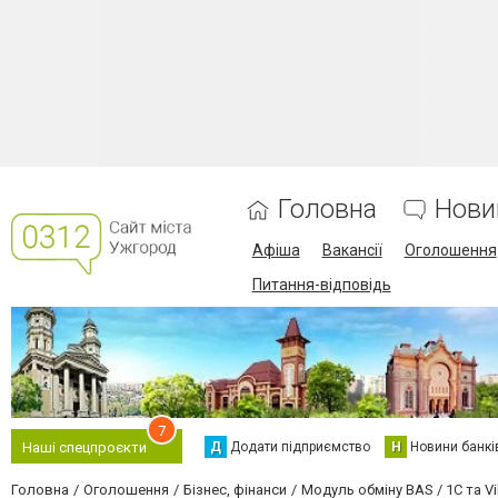
Головна
Нови
Афіша
Вакансії
Оголошення
Питання-відповідь
7
Д
Додати підприємство
Н
Новини банкі
Наші спецпроєкти
Головна
Оголошення
Бізнес, фінанси
Модуль обміну BAS / 1C та Vi