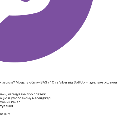
зусиль? Модуль обміну BAS / 1C та Viber від SoftUp – ідеальне рішення
ень, нагадувань про платежі
мацію в улюбленому месенджері
зручний канал
штування
1c-ukr/