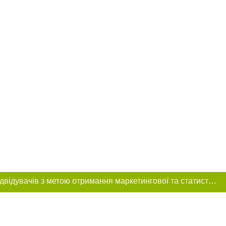
Цей сайт використовує «cookies». Також веб-сайт використовує інтернет-сервіс для збору технічних даних стосовно відвідувачів з метою отримання маркетингової та статистичної інформації. Умови обробки даних відвідувачів сайту див.