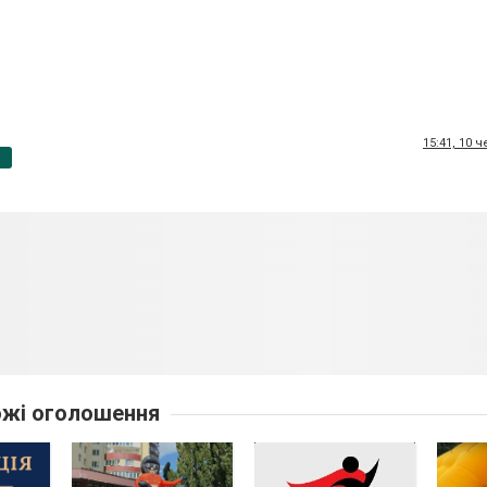
15:41, 10 
p
жі оголошення