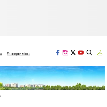
ва
Експерти міста
а