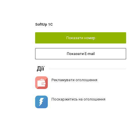
SoftUp 1C
Показати номер
Показати E-mail
Дії
Рекламувати оголошення
Поскаржитись на оголошення