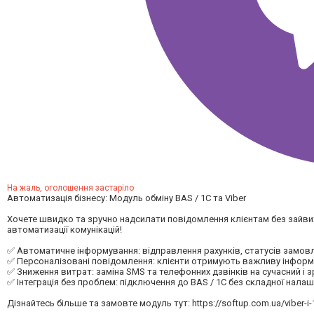
На жаль, оголошення застаріло
Автоматизація бізнесу: Модуль обміну BAS / 1C та Viber
Хочете швидко та зручно надсилати повідомлення клієнтам без зайвих 
автоматизації комунікацій!
✅ Автоматичне інформування: відправлення рахунків, статусів замовл
✅ Персоналізовані повідомлення: клієнти отримують важливу інфор
✅ Зниження витрат: заміна SMS та телефонних дзвінків на сучасний і 
✅ Інтеграція без проблем: підключення до BAS / 1C без складної нала
Дізнайтесь більше та замовте модуль тут: https://softup.com.ua/viber-i-