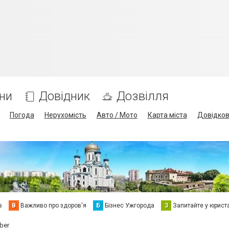
ни
Довідник
Дозвілля
Погода
Нерухомість
Авто / Мото
Карта міста
Довідко
в
В
Важливо про здоров'я
Б
Бізнес Ужгорода
З
Запитайте у юрист
ber