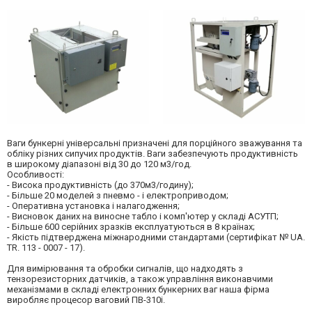
Ваги бункерні універсальні призначені для порційного зважування та
обліку різних сипучих продуктів. Ваги забезпечують продуктивність
в широкому діапазоні від 30 до 120 м3/год.
Особливості:
- Висока продуктивність (до 370м3/годину);
- Більше 20 моделей з пневмо - і електроприводом;
- Оперативна установка і налагодження;
- Висновок даних на виносне табло і комп'ютер у складі АСУТП;
- Більше 600 серійних зразків експлуатуються в 8 країнах;
- Якість підтверджена міжнародними стандартами (сертифікат № UA.
TR. 113 - 0007 - 17).
Для вимірювання та обробки сигналів, що надходять з
тензорезисторних датчиків, а також управління виконавчими
механізмами в складі електронних бункерних ваг наша фірма
виробляє процесор ваговий ПВ-310і.