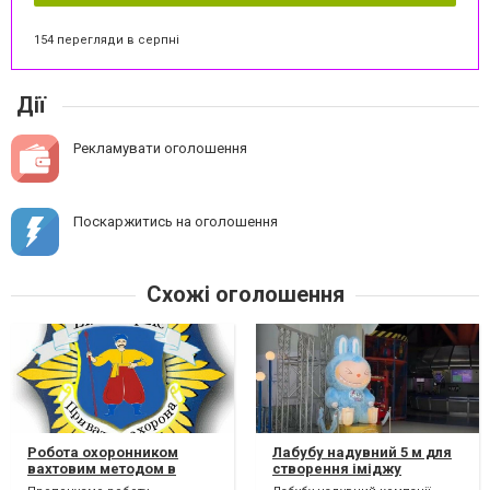
154 перегляди в серпні
Дії
Рекламувати оголошення
Поскаржитись на оголошення
Схожі оголошення
Робота охоронником
Лабубу надувний 5 м для
вахтовим методом в
створення іміджу
Закарпатській обл.
компанії та збільшення