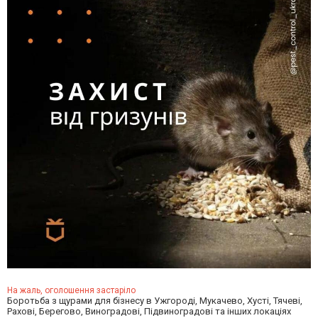
На жаль, оголошення застаріло
Боротьба з щурами для бізнесу в Ужгороді, Мукачево, Хусті, Тячеві,
Рахові, Берегово, Виноградові, Підвиноградові та інших локаціях