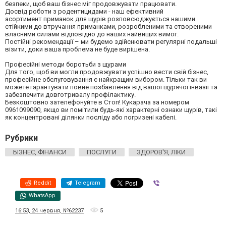
безпеки, щоб ваш бізнес міг продовжувати працювати.
Досвід роботи з родентицидами - наш ефективний
асортимент приманок для щурів розповсюджується нашими
стійкими до втручання приманками, розробленими та створеними
власними силами відповідно до наших найвищих вимог.
Постійні рекомендації – ми будемо здійснювати регулярні подальші
візити, доки ваша проблема не буде вирішена.
Професійні методи боротьби з щурами
Для того, щоб ви могли продовжувати успішно вести свій бізнес,
професійне обслуговування є найкращим вибором. Тільки так ви
можете гарантувати повне позбавлення від вашої щурячої інвазії та
забезпечити довготривалу профілактику.
Безкоштовно зателефонуйте в Стоп! Кукарача за номером
0961099090, якщо ви помітили будь-які характерні ознаки щурів, такі
як концентровані ділянки посліду або погризені кабелі.
Рубрики
БІЗНЕС, ФІНАНСИ
ПОСЛУГИ
ЗДОРОВ'Я, ЛІКИ
Reddit
Telegram
Viber
WhatsApp
16:53, 24 червня, №62237
5