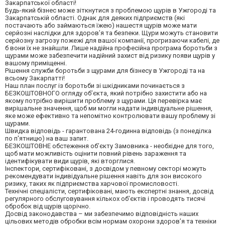
Закарпатської області!
Будь-який бізнес може зіткнутися з проблемою щурів в Ужгороді та
Закарпатській області. Однак для деяких підприємств (які
постачають або займаються їжею) нашестя щурів може мати
серйозні наслідки для здоров’я та безпеки. Щури можуть становити
серйозну загрозу пожежі для вашої компанії, прогризаючи кабелі, де
б вони їх не знайшли. Лише надійна професійна програма боротьби з
щурами може забезпечити надійний захист від ризику появи щурів у
вашому приміщенні.
Рішення служби боротьби з щурами для бізнесу в Ужгороді та на
всьому Закарпатті!
Наш план послуг із боротьби зі шкідниками починається з
БЕЗКОШТОВНОГО огляду об’єкта, який потрібно захистити або на
якому потрібно вирішити проблему з щурами. Ця перевірка має
вирішальне значення, щоб ми могли надати індивідуальне рішення,
яке може ефективно та непомітно контролювати вашу проблему зі
щурами.
Швидка відповідь - гарантована 24-годинна відповідь (з понеділка
по п'ятницю) на ваш запит.
БЕЗКОШТОВНЕ обстеження об’єкту Замовника - необхідне для того,
щоб мати можливість оцінити повний рівень зараження та
ідентифікувати види щурів, які вторглися.
Інспектори, сертифіковані, з досвідом у певному секторі можуть
рекомендувати індивідуальне рішення навіть для зон високого
ризику, таких як підприємства харчової промисловості.
Технічні спеціалісти, сертифіковані, мають експертні знання, досвід
регулярного обслуговування кількох об’єктів і проводять тисячі
обробок від щурів щорічно.
Досвід законодавства – ми забезпечимо відповідність наших
цільових методів обробки всім нормам охорони здоров’я та техніки