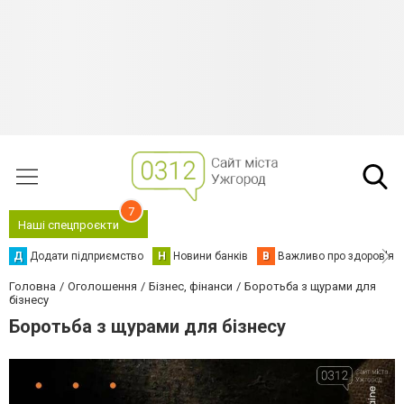
7
Наші спецпроєкти
Д
Додати підприємство
Н
Новини банків
В
Важливо про здоров'я
Головна
Оголошення
Бізнес, фінанси
Боротьба з щурами для
бізнесу
Боротьба з щурами для бізнесу