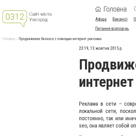
Головна
Афіша
Вакансії
О
Питання-відповідь
Головна
Продвижение бизнеса с помощью интернет рекламы
23:19, 13 жовтня 2015 р.
Продвиж
интернет
Реклама в сети – совр
локальной сети, поско
постоянно, так или ина
seo, она являет собой 