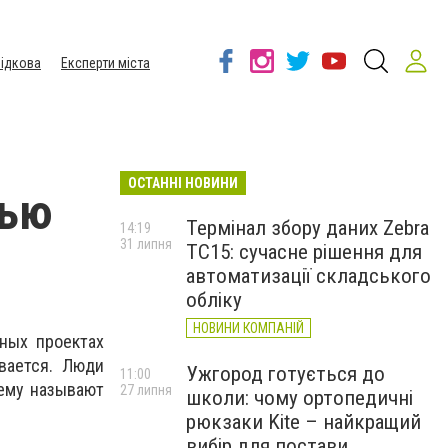
ідкова
Експерти міста
ОСТАННІ НОВИНИ
щью
Термінал збору даних Zebra
14:19
31 липня
TC15: сучасне рішення для
автоматизації складського
обліку
НОВИНИ КОМПАНІЙ
ных проектах
вается. Люди
Ужгород готується до
11:00
хему называют
27 липня
школи: чому ортопедичні
рюкзаки Kite – найкращий
вибір для постави