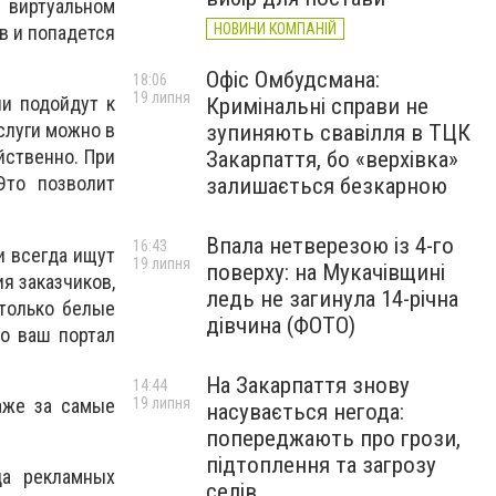
виртуальном
НОВИНИ КОМПАНІЙ
в и попадется
Офіс Омбудсмана:
18:06
19 липня
ни подойдут к
Кримінальні справи не
слуги можно в
зупиняють свавілля в ТЦК
йственно. При
Закарпаття, бо «верхівка»
Это позволит
залишається безкарною
Впала нетверезою із 4-го
16:43
и всегда ищут
19 липня
поверху: на Мукачівщині
я заказчиков,
ледь не загинула 14-річна
 только белые
дівчина (ФОТО)
о ваш портал
На Закарпаття знову
14:44
аже за самые
19 липня
насувається негода:
попереджають про грози,
підтоплення та загрозу
да рекламных
селів