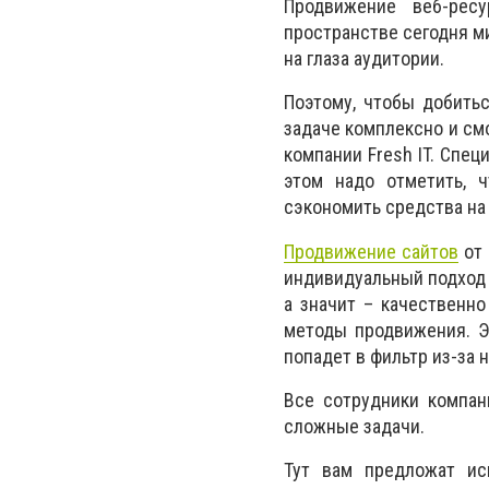
Продвижение веб-рес
пространстве сегодня ми
на глаза аудитории.
Поэтому, чтобы добить
задаче комплексно и смо
компании Fresh IT. Спе
этом надо отметить, 
сэкономить средства на
Продвижение сайтов
от 
индивидуальный подход 
а значит – качественн
методы продвижения. Э
попадет в фильтр из-за
Все сотрудники компан
сложные задачи.
Тут вам предложат ис