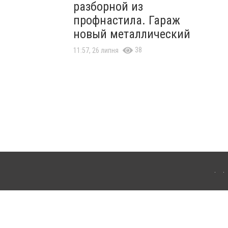
разборной из
профнастила. Гараж
новый металлический
38
11:57, 26 липня
ля інтернет-видань обов'язкове розміщення прямого, відкритого для пошукових
лама" публікуються на правах реклами.