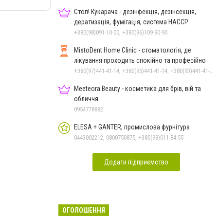
Стоп! Кукарача - дезінфекція, дезінсекція,
дератизація, фумігація, система HACCP
+380(98)091-10-00, +380(96)109-90-90
MistoDent Home Clinic - стоматологія, де
лікування проходить спокійно та професійно
+380(97)441-41-14, +380(95)441-41-14, +380(93)441-41-14
Meeteora Beauty - косметика для брів, вій та
обличчя
0954778882
ELESA + GANTER, промислова фурнітура
0443002212, 0800750875, +380(98)011-84-55
Додати підприємство
ОГОЛОШЕННЯ