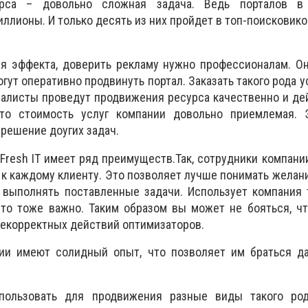
урса – довольно сложная задача. Ведь порталов в 
ллионы. И только десять из них пройдет в топ-поисковико
ся эффекта, доверить рекламу нужно профессионалам. О
гут оперативно продвинуть портал. Заказать такого рода у
циалисты проведут продвижения ресурса качественно и де
что стоимость услуг компании довольно приемлемая. 
 решение доугих задач.
Fresh IT имеет ряд преимуществ.Так, сотрудники компани
к каждому клиенту. Это позволяет лучше понимать желани
о выполнять поставленные задачи. Использует компания
то тоже важно. Таким образом вы может не бояться, чт
 некорректных действий оптимизаторов.
ии имеют солидный опыт, что позволяет им браться д
пользовать для продвижения разные виды такого ро