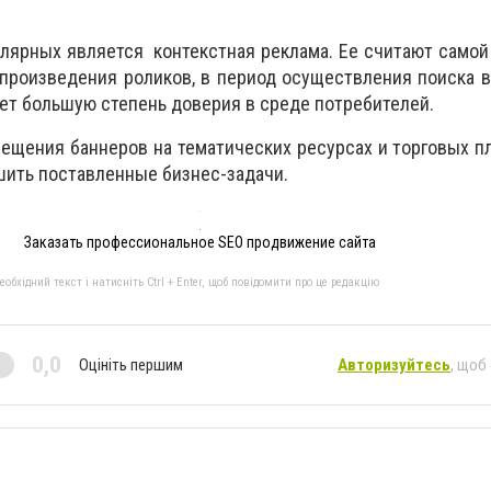
лярных является контекстная реклама. Ее считают само
спроизведения роликов, в период осуществления поиска в
еет большую степень доверия в среде потребителей.
мещения баннеров на тематических ресурсах и торговых п
ить поставленные бизнес-задачи.
Заказать профессиональное SEO продвижение сайта
бхідний текст і натисніть Ctrl + Enter, щоб повідомити про це редакцію
0,0
Оцініть першим
Авторизуйтесь
, щоб