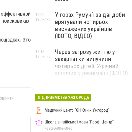
й эффективной
У горах Румунії за дві доби
14:09
19 липня
 поисковиках.
врятували чотирьох
виснажених українців
(ФОТО, ВІДЕО)
лощадках. Это
Через загрозу життю у
13:15
19 липня
закарпатки вилучили
чотирьох дітей: 2-річний
хлопчик у реанімації (ФОТО)
Ужгород прощатиметься із
12:31
19 липня
полеглим захисником
ПІДПРИЄМСТВА УЖГОРОДА
 оцінити
Артемом Ромчаком
Медичний центр "ОН Клінік Ужгород"
Школа англійської мови "Профі-Центр"
+380(66)869-68-96