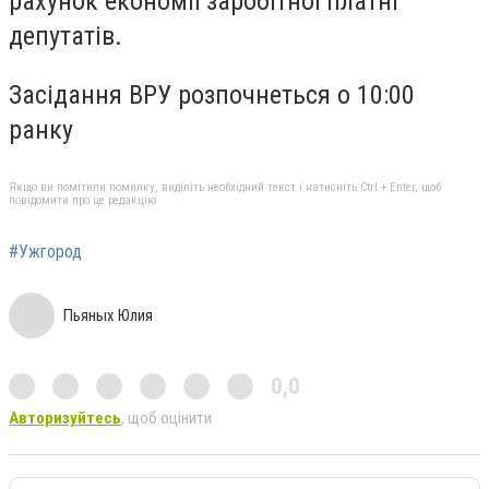
рахунок економії заробітної платні
депутатів.
Засідання ВРУ розпочнеться о 10:00
ранку
Якщо ви помітили помилку, виділіть необхідний текст і натисніть Ctrl + Enter, щоб
повідомити про це редакцію
#Ужгород
Пьяных Юлия
0,0
Авторизуйтесь
, щоб оцінити