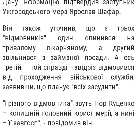
Дану інформацію підтвердив заступник
Ужгородського мера Ярослав Шафар.
Він також уточнив, що з трьох
"відмовників" один опинився на
тривалому лікарняному, а другий
звільнився з займаної посади. А ось
третій – той справді навідріз відмовився
від проходження військової служби,
заявивши, що планує "всіх засудити".
"Грізного відмовника" звуть Ігор Куценко
– колишній головний юрист мерії, а нині
– її завгосп", - повідомив він.