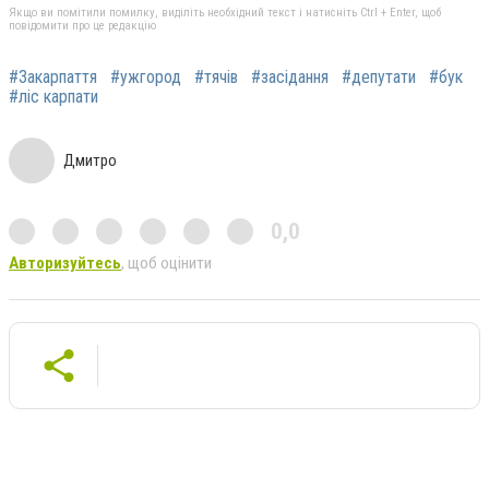
Якщо ви помітили помилку, виділіть необхідний текст і натисніть Ctrl + Enter, щоб
повідомити про це редакцію
#Закарпаття
#ужгород
#тячів
#засідання
#депутати
#бук
#ліс карпати
Дмитро
0,0
Авторизуйтесь
, щоб оцінити