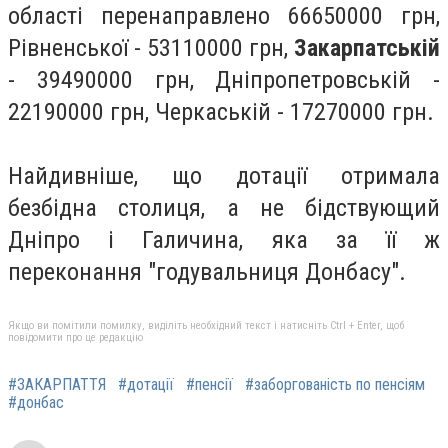
області перенаправлено 66650000 грн,
Рівненської - 53110000 грн,
Закарпатській
- 39490000 грн, Дніпропетровській -
22190000 грн, Черкаській - 17270000 грн.
Найдивніше, що дотації отримала
безбідна столиця, а не бідствующий
Дніпро і Галичина, яка за її ж
переконання "годувальниця Донбасу".
Якщо ви помітили помилку, виділіть необхідний текст і натисніть Ctrl + Enter, щоб
повідомити про це редакцію
#ЗАКАРПАТТЯ
#дотації
#пенсії
#заборгованість по пенсіям
#донбас