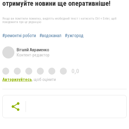
отримуйте новини ще оперативніше!
Якщо ви помітили помилку, виділіть необхідний текст і натисніть Ctrl + Enter, щоб
повідомити про це редакцію
#ремонтні роботи
#водоканал
#ужгород
Віталій Авраменко
Контент-редактор
0,0
Авторизуйтесь
, щоб оцінити