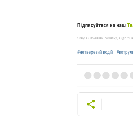
Підписуйтеся на наш
Те
Якщо ви помітили помилку, виділіть нео
#нетверезий водій
#патруль