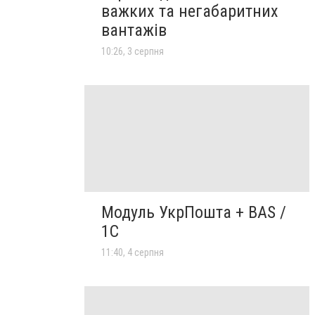
важких та негабаритних
вантажів
10:26, 3 серпня
Модуль УкрПошта + BAS /
1C
11:40, 4 серпня