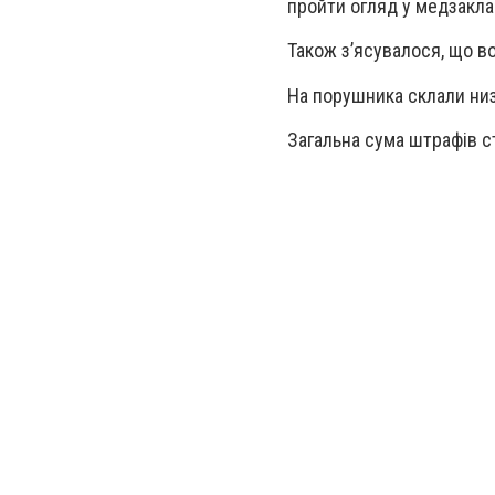
пройти огляд у медзакла
Також зʼясувалося, що в
На порушника склали низ
Загальна сума штрафів с