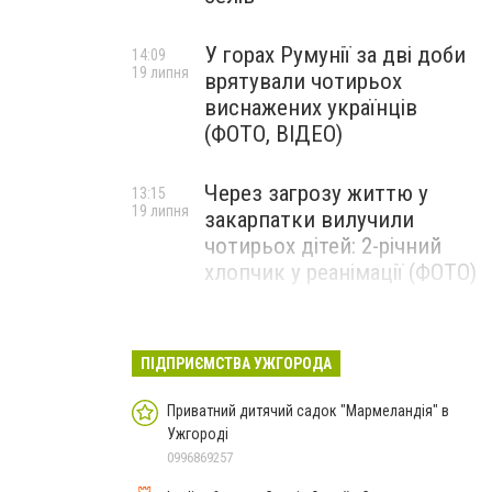
У горах Румунії за дві доби
14:09
19 липня
врятували чотирьох
виснажених українців
(ФОТО, ВІДЕО)
Через загрозу життю у
13:15
19 липня
закарпатки вилучили
чотирьох дітей: 2-річний
хлопчик у реанімації (ФОТО)
Ужгород прощатиметься із
12:31
19 липня
полеглим захисником
ПІДПРИЄМСТВА УЖГОРОДА
Артемом Ромчаком
Приватний дитячий садок "Мармеландія" в
Ужгороді
0996869257