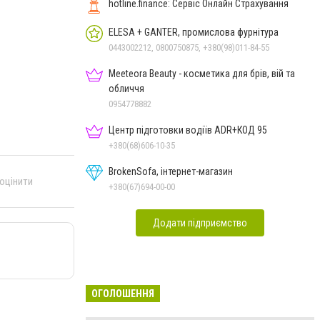
hotline.finance: Сервіс Онлайн Страхування
ELESA + GANTER, промислова фурнітура
0443002212, 0800750875, +380(98)011-84-55
Meeteora Beauty - косметика для брів, вій та
обличчя
0954778882
Центр підготовки водіїв ADR+КОД 95
+380(68)606-10-35
BrokenSofa, інтернет-магазин
 оцінити
+380(67)694-00-00
Додати підприємство
ОГОЛОШЕННЯ