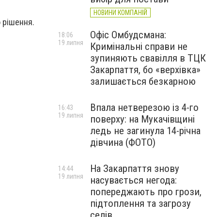
НОВИНИ КОМПАНІЙ
 рішення.
Офіс Омбудсмана:
18:06
19 липня
Кримінальні справи не
зупиняють свавілля в ТЦК
Закарпаття, бо «верхівка»
залишається безкарною
Впала нетверезою із 4-го
16:43
19 липня
поверху: на Мукачівщині
ледь не загинула 14-річна
дівчина (ФОТО)
На Закарпаття знову
14:44
19 липня
насувається негода:
попереджають про грози,
підтоплення та загрозу
селів