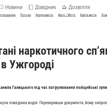
Новини
Довідник
Дозвілля
голошення
Погода
Нерухомість
Авто / Мото
Карта міста
Дов
тані наркотичного сп’я
 в Ужгороді
Данила Галицького під час патрулювання поліцейські зупи
нула поведінка водія. Перевіривши документи, йому запро