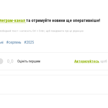
леграм-канал
та отримуйте новини ще оперативніше!
бхідний текст і натисніть Ctrl + Enter, щоб повідомити про це редакцію
ні
#серпень
#2025
0,0
Оцініть першим
Авторизуйтесь
, щоб