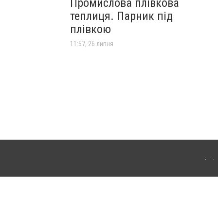
Промислова плівкова
теплиця. Парник під
плівкою
11:57, 26 липня
ля інтернет-видань обов'язкове розміщення прямого, відкритого для пошукових
лама" публікуються на правах реклами.