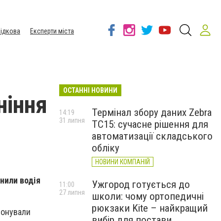
ідкова
Експерти міста
ОСТАННІ НОВИНИ
ніння
Термінал збору даних Zebra
14:19
31 липня
TC15: сучасне рішення для
автоматизації складського
обліку
НОВИНИ КОМПАНІЙ
нили водія
Ужгород готується до
11:00
27 липня
школи: чому ортопедичні
рюкзаки Kite – найкращий
понували
вибір для постави