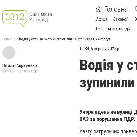
Головна
Афіша
Вакансії
О
Питання-відповідь
Головна
Водія у стані наркотичного сп’яніння зупинили в Ужгороді
17:34, 6 серпня 2025 р.
Водія у с
Віталій Авраменко
Контент-редактор
зупинили
Учора вдень на вулиці 
ВАЗ за порушення ПДР.
Увагу патрульних привер