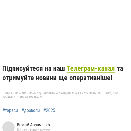
Підписуйтеся на наш
Телеграм-канал
та
отримуйте новини ще оперативніше!
Якщо ви помітили помилку, виділіть необхідний текст і натисніть Ctrl + Enter, щоб
повідомити про це редакцію
#тераси
#дозволи
#2025
Віталій Авраменко
Контент-редактор