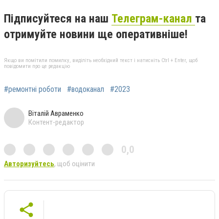
Підписуйтеся на наш
Телеграм-канал
та
отримуйте новини ще оперативніше!
Якщо ви помітили помилку, виділіть необхідний текст і натисніть Ctrl + Enter, щоб
повідомити про це редакцію
#ремонтні роботи
#водоканал
#2023
Віталій Авраменко
Контент-редактор
0,0
Авторизуйтесь
, щоб оцінити