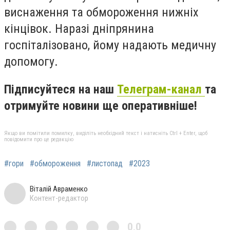
виснаження та обмороження нижніх
кінцівок. Наразі дніпрянина
госпіталізовано, йому надають медичну
допомогу.
Підписуйтеся на наш
Телеграм-канал
та
отримуйте новини ще оперативніше!
Якщо ви помітили помилку, виділіть необхідний текст і натисніть Ctrl + Enter, щоб
повідомити про це редакцію
#гори
#обмороження
#листопад
#2023
Віталій Авраменко
Контент-редактор
0,0