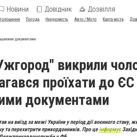
Новини
Довідник
Дозвілля
голошення
Погода
Нерухомість
Авто / Мото
Карта міста
Дов
альшивими документами
Ужгород" викрили чоло
агався проїхати до ЄС
ими документами
ав на виїзд за межі України у період дії воєнного стану, ж
чу та перехитрити прикордонників. Про це
інформує
Захід
я Держприкордонслужби у ФБ.