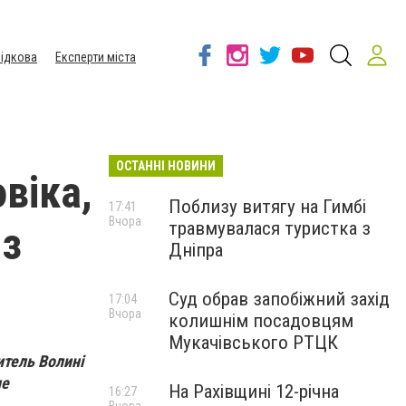
ідкова
Експерти міста
ОСТАННІ НОВИНИ
віка,
Поблизу витягу на Гимбі
17:41
Вчора
травмувалася туристка з
 з
Дніпра
Суд обрав запобіжний захід
17:04
Вчора
колишнім посадовцям
Мукачівського РТЦК
итель Волині
не
На Рахівщині 12-річна
16:27