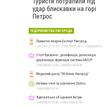
Туристи потрапили під
удар блискавки на горі
Петрос
ПІДПРИЄМСТВА УЖГОРОДА
Приватна лікарня Експерт Ужгород
+38 (097) 22 33 911, +380(73)223-39-11, +380(66)223-39-11
Стоп! Кукарача - дезінфекція, дезінсекція,
дератизація, фумігація, система HACCP
+380(98)091-10-00, +380(96)109-90-90
Медичний центр "ОН Клінік Ужгород"
Натяжні стелі та освітлення Stelico
+380(95)837-67-67
Адвокатське об'єднання Актум
+380(50)347-05-80, +380(67)566-47-09