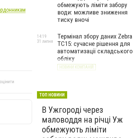
обмежують ліміти забору
ордонникам
води: можливе зниження
тиску вночі
Термінал збору даних Zebra
14:19
31 липня
TC15: сучасне рішення для
автоматизації складського
обліку
НОВИНИ КОМПАНІЙ
 оцінити
ТОП НОВИНИ
В Ужгороді через
маловоддя на річці Уж
обмежують ліміти