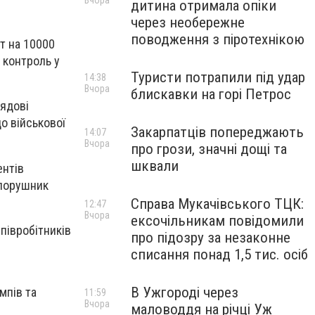
Вчора
дитина отримала опіки
через необережне
поводження з піротехнікою
т на 10000
 контроль у
Туристи потрапили під удар
14:38
Вчора
блискавки на горі Петрос
ядові
о військової
Закарпатців попереджають
14:07
Вчора
про грози, значні дощі та
шквали
ентів
опорушник
Справа Мукачівського ТЦК:
12:47
Вчора
ексочільникам повідомили
співробітників
про підозру за незаконне
списання понад 1,5 тис. осіб
В Ужгороді через
мпів та
11:59
Вчора
маловоддя на річці Уж