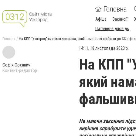
Головна
Афіша
Вакансії
О
Питання-відповідь
Головна
На КПП "Ужгород" викрили чоловіка, який намагався проїхати до ЄС з ф
14:11, 18 листопада 2023 р.
На КПП "
Софія Соханич
Контент-редактор
який нам
фальшив
Не маючи законних підст
вирішив спробувати уда
регіональне управлінн