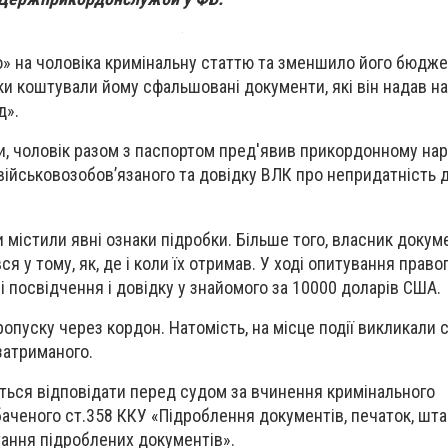
» на чоловіка кримінальну статтю та зменшило його бюдже
ки коштували йому сфальшовані документи, які він надав на
д».
, чоловік разом з паспортом пред'явив прикордонному нар
ійськовозобов’язаного та довідку ВЛК про непридатність д
 містили явні ознаки підробки. Більше того, власник докум
я у тому, як, де і коли їх отримав. У ході опитування прав
і посвідчення і довідку у знайомого за 10000 доларів США.
опуску через кордон. Натомість, на місце події викликали 
 затриманого.
ться відповідати перед судом за вчинення кримінального
ченого ст.358 ККУ «Підроблення документів, печаток, шта
стання підроблених документів».