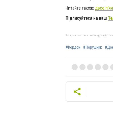
Читайте також:
двоє п’я
Підписуйтеся на наш
Те
Якщо ви помітили помилку, виділіть нео
#Кордон
#Порушник
#До