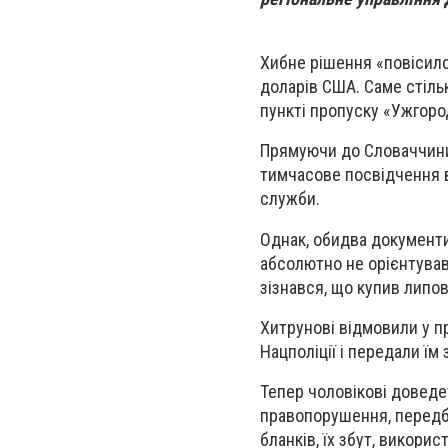
Хибне рішення «повісило
доларів США. Саме стіль
пункті пропуску «Ужгоро
Прямуючи до Словаччини
тимчасове посвідчення в
служби.
Однак, обидва документи
абсолютно не орієнтувавс
зізнався, що купив липов
Хитрунові відмовили у пр
Нацполіції і передали їм
Тепер чоловікові доведе
правопорушення, передба
бланків, їх збут, викори