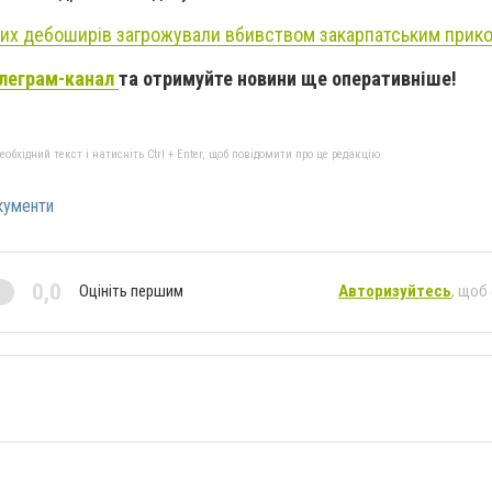
них дебоширів загрожували вбивством закарпатським прик
леграм-канал
та отримуйте новини ще оперативніше!
бхідний текст і натисніть Ctrl + Enter, щоб повідомити про це редакцію
кументи
0,0
Оцініть першим
Авторизуйтесь
, щоб