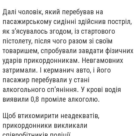
Далі чоловік, який перебував на
пасажирському сидінні здійснив постріл,
як з’ясувалось згодом, із стартового
пістолету, після чого разом зі своїм
товаришем, спробували завдати фізичних
ударів прикордонникам. Невгамовних
затримали. І керманич авто, і його
пасажир перебували у стані
алкогольного сп’яніння. У крові водія
виявили 0,8 проміле алкоголю.
Щоб втихомирити неадекватів,
прикордонники викликали
співробітників поліції.