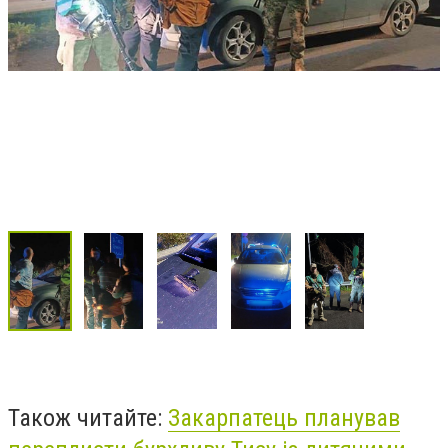
Також читайте:
Закарпатець планував