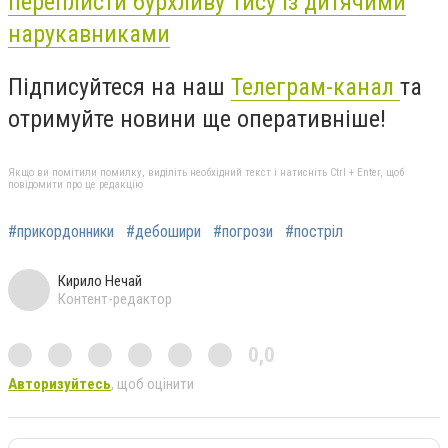
переплисти бурхливу Тису із дитячими
нарукавниками
Підписуйтеся на наш
Телеграм-канал
та
отримуйте новини ще оперативніше!
Якщо ви помітили помилку, виділіть необхідний текст і натисніть Ctrl + Enter, щоб
повідомити про це редакцію
#прикордонники
#дебошири
#погрози
#постріл
Кирило Нечай
Контент-редактор
0,0
Авторизуйтесь
, щоб оцінити