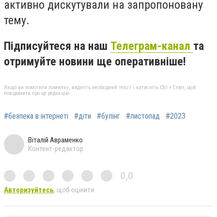
активно дискутували на запропоновану
тему.
Підписуйтеся на наш
Телеграм-канал
та
отримуйте новини ще оперативніше!
Якщо ви помітили помилку, виділіть необхідний текст і натисніть Ctrl + Enter, щоб
повідомити про це редакцію
#безпека в інтернеті
#діти
#булінг
#листопад
#2023
Віталій Авраменко
Контент-редактор
0,0
Авторизуйтесь
, щоб оцінити