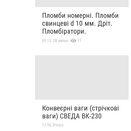
Пломби номерні. Пломби
свинцеві d 10 мм. Дріт.
Пломбіратори.
11
05:15, 28 липня
Конвеєрні ваги (стрічкові
ваги) СВЕДА ВК-230
12:56, Вчора