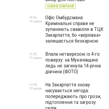
НОВИНИ КОМПАНІЙ
Офіс Омбудсмана:
18:06
19 липня
Кримінальні справи не
зупиняють свавілля в ТЦК
Закарпаття, бо «верхівка»
залишається безкарною
Впала нетверезою із 4-го
16:43
19 липня
поверху: на Мукачівщині
ледь не загинула 14-річна
дівчина (ФОТО)
На Закарпаття знову
14:44
19 липня
насувається негода:
попереджають про грози,
підтоплення та загрозу
селів