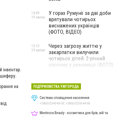
У горах Румунії за дві доби
14:09
19 липня
врятували чотирьох
виснажених українців
(ФОТО, ВІДЕО)
Через загрозу життю у
13:15
19 липня
закарпатки вилучили
чотирьох дітей: 2-річний
хлопчик у реанімації (ФОТО)
й інвентар.
з шиферу.
Ужгород прощатиметься із
12:31
19 липня
полеглим захисником
орання на
ПІДПРИЄМСТВА УЖГОРОДА
Артемом Ромчаком
Система сповіщення населення
 від
+380(67)340-49-59, +380(67)350-44-68
Meeteora Beauty - косметика для брів, вій та