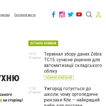
ідкова
Експерти міста
ОСТАННІ НОВИНИ
Термінал збору даних Zebra
14:19
31 липня
TC15: сучасне рішення для
автоматизації складського
обліку
ухню
НОВИНИ КОМПАНІЙ
Ужгород готується до
11:00
27 липня
школи: чому ортопедичні
вського
рюкзаки Kite – найкращий
и
на сторінці
вибір для постави