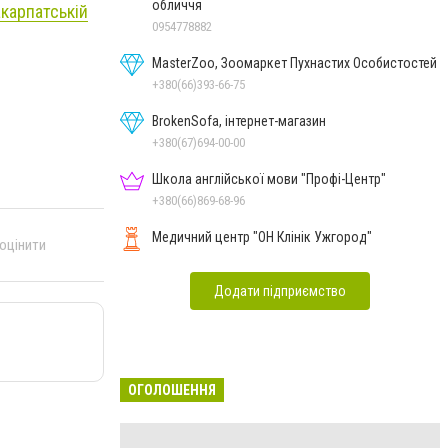
обличчя
акарпатській
0954778882
MasterZoo, Зоомаркет Пухнастих Особистостей
+380(66)393-66-75
BrokenSofa, інтернет-магазин
+380(67)694-00-00
Школа англійської мови "Профі-Центр"
+380(66)869-68-96
Медичний центр "ОН Клінік Ужгород"
 оцінити
Додати підприємство
ОГОЛОШЕННЯ