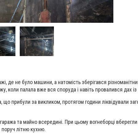
жі, де не було машини, а натомість зберігався різноманітни
жу, коли палала вже вся споруда і навіть провалився дах і
, що прибули за викликом, протягом години ліквідували заг
гаража та майно всередині. При цьому вогнеборці вберегли
 поруч літню кухню.