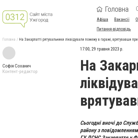
Головна
Афіша
Вакансії
О
Питання-відповідь
Головна
На Закарпатті рятувальники ліквідували пожежу в гаражі, врятувавши при
17:00, 29 травня 2023 р.
На Закар
Софія Соханич
Контент-редактор
ліквідув
врятував
Сьогодні вночі до Служ
району з повідомленням 
ГУ ДСНС Закарпаття у Ф