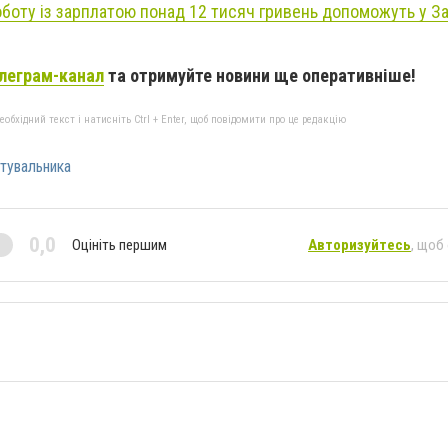
оботу із зарплатою понад 12 тисяч гривень допоможуть у З
леграм-канал
та отримуйте новини ще оперативніше!
бхідний текст і натисніть Ctrl + Enter, щоб повідомити про це редакцію
тувальника
0,0
Оцініть першим
Авторизуйтесь
, щоб