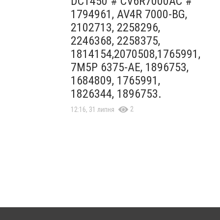
DCT450 # CV6R7000AC #
1794961, AV4R 7000-BG,
2102713, 2258296,
2246368, 2258375,
1814154,2070508,1765991,
7M5P 6375-AE, 1896753,
1684809, 1765991,
1826344, 1896753.
2
12:16, 31 липня