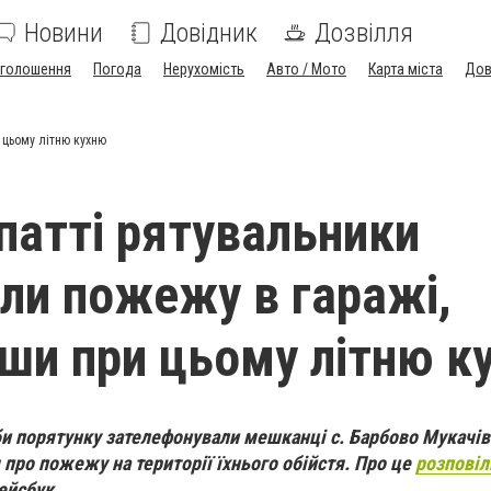
Новини
Довідник
Дозвілля
голошення
Погода
Нерухомість
Авто / Мото
Карта міста
Дов
 цьому літню кухню
патті рятувальники
али пожежу в гаражі,
ши при цьому літню к
би порятунку зателефонували мешканці с. Барбово Мукачі
про пожежу на території їхнього обійстя. Про це
розповіл
ейсбук.