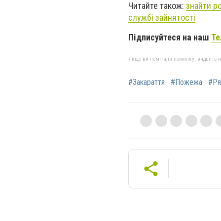
Читайте також:
знайти р
службі зайнятості
Підписуйтеся на наш
Те
Якщо ви помітили помилку, виділіть нео
#Закараття
#Пожежа
#Ря