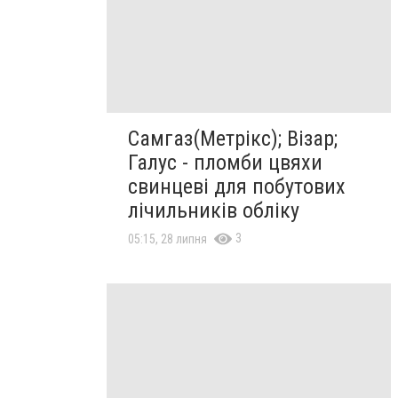
Самгаз(Метрікс); Візар;
Галус - пломби цвяхи
свинцеві для побутових
лічильників обліку
3
05:15, 28 липня