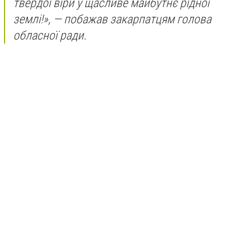
твердої віри у щасливе майбутнє рідної
землі!», — побажав закарпатцям голова
обласної ради.