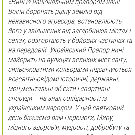
«Нині із національним прапором наші
Воїни боронять рідну землю від
ненависного агресора, встановлюють
його у звільнених від загарбників містах і
селах, розгортають у бойових частинах та
на передовій. Український Прапор нині
майорить на вулицях великих міст світу,
синьо-жовтими кольорами підсвічуються
всесвітньовідомі історичні, державні,
монументальні об’єкти і спортивні
споруди – на знак солідарності із
українським народом. У цей святковий
день бажаємо вам Перемоги, Миру,
міцного здоров’я, мудрості, добробуту та