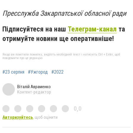
Пресслужба Закарпатської обласної ради
Підписуйтеся на наш
Телеграм-канал
та
отримуйте новини ще оперативніше!
Якщо ви помітили помилку, виділіть необхідний текст і натисніть Ctrl + Enter, щоб
повідомити про це редакцію
#23 серпня
#Ужгород
#2022
Віталій Авраменко
Контент-редактор
0,0
Авторизуйтесь
, щоб оцінити