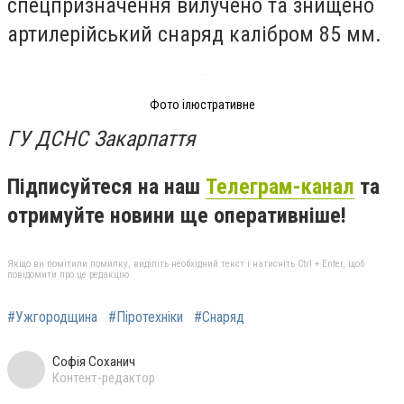
спецпризначення вилучено та знищено
артилерійський снаряд калібром 85 мм.
Фото ілюстративне
ГУ ДСНС Закарпаття
Підписуйтеся на наш
Телеграм-канал
та
отримуйте новини ще оперативніше!
Якщо ви помітили помилку, виділіть необхідний текст і натисніть Ctrl + Enter, щоб
повідомити про це редакцію
#Ужгородщина
#Піротехніки
#Снаряд
Софія Соханич
Контент-редактор