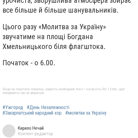
урочиста, зворушлива атмосфера збирає
все більше й більше шанувальників.
Цього разу «Молитва за Україну»
звучатиме на площі Богдана
Хмельницького біля флагштока.
Початок - о 6.00.
Якщо ви помітили помилку, виділіть необхідний текст і натисніть Ctrl + Enter, щоб
повідомити про це редакцію
#Ужгород
#День Незалежності
#Закарпатський народний хор
#молитва за Україну
Кирило Нечай
Контент-редактор