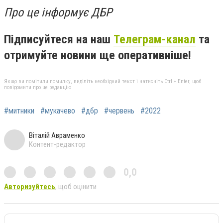
Про це інформує ДБР
Підписуйтеся на наш
Телеграм-канал
та
отримуйте новини ще оперативніше!
Якщо ви помітили помилку, виділіть необхідний текст і натисніть Ctrl + Enter, щоб
повідомити про це редакцію
#митники
#мукачево
#дбр
#червень
#2022
Віталій Авраменко
Контент-редактор
0,0
Авторизуйтесь
, щоб оцінити