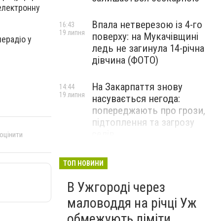
електронну
Впала нетверезою із 4-го
16:43
19 липня
поверху: на Мукачівщині
ерадіо у
ледь не загинула 14-річна
дівчина (ФОТО)
На Закарпаття знову
14:44
19 липня
насувається негода:
попереджають про грози,
підтоплення та загрозу
селів
 оцінити
У горах Румунії за дві доби
14:09
ТОП НОВИНИ
19 липня
врятували чотирьох
виснажених українців
В Ужгороді через
(ФОТО, ВІДЕО)
маловоддя на річці Уж
обмежують ліміти