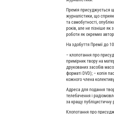
Премія присуджується що
журналістики, що сприяю
та самобутності, опублі
років, але не пізніше як
роботи як окремих авторів
На здобуття Премії до 1
– клопотання про присуд
примірник твору на мате
друкованих засобів масо
форматі DVD); – копія па
кожного члена колективу
Адреса для подання творч
телебачення і радіомовл
за кращу публіцистичну р
Клопотання про присудже