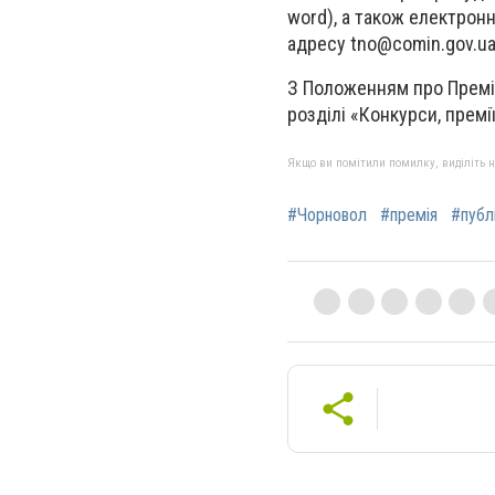
word), а також електрон
адресу
tno@comin.gov.u
З Положенням про Премі
розділі «Конкурси, премії
Якщо ви помітили помилку, виділіть нео
#Чорновол
#премія
#публ