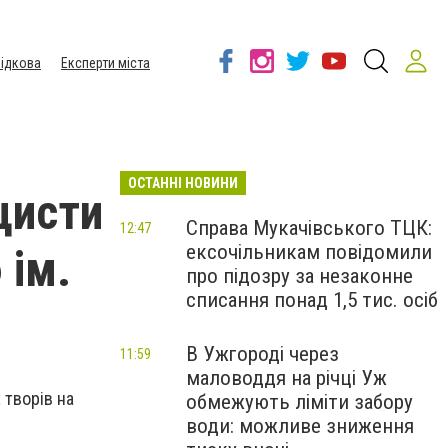
ідкова
Експерти міста
ОСТАННІ НОВИНИ
цисти
Справа Мукачівського ТЦК:
12:47
ексочільникам повідомили
 ім.
про підозру за незаконне
списання понад 1,5 тис. осіб
В Ужгороді через
11:59
маловоддя на річці Уж
 творів на
обмежують ліміти забору
води: можливе зниження