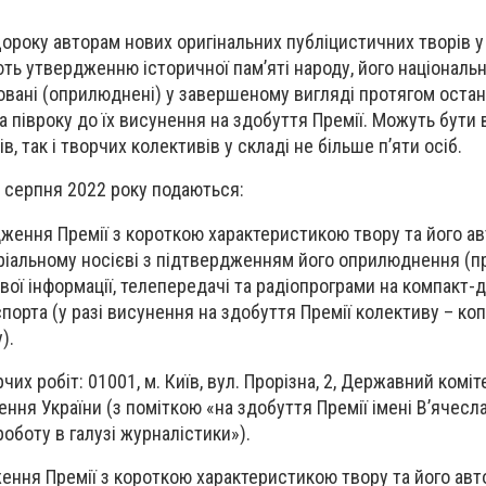
року авторам нових оригінальних публіцистичних творів у 
ть утвердженню історичної пам’яті народу, його національн
ковані (оприлюднені) у завершеному вигляді протягом остан
 за півроку до їх висунення на здобуття Премії. Можуть бути 
, так і творчих колективів у складі не більше п’яти осіб.
0 серпня 2022 року подаються:
ження Премії з короткою характеристикою твору та його ав
ріальному носієві з підтвердженням його оприлюднення (п
вої інформації, телепередачі та радіопрограми на компакт-д
спорта (у разі висунення на здобуття Премії колективу – коп
).
их робіт: 01001, м. Київ, вул. Прорізна, 2, Державний коміт
ення України (з поміткою «на здобуття Премії імені В’ячес
оботу в галузі журналістики»).
ння Премії з короткою характеристикою твору та його авто