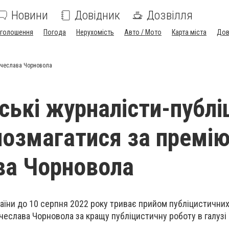
Новини
Довідник
Дозвілля
голошення
Погода
Нерухомість
Авто / Мото
Карта міста
Дов
’ячеслава Чорновола
ські журналісти-публі
озмагатися за премію
ва Чорновола
їни до 10 серпня 2022 року триває прийом публіцистичних
ячеслава Чорновола за кращу публіцистичну роботу в галузі