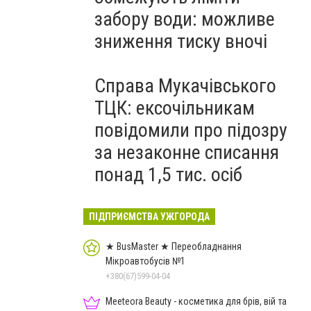
забору води: можливе
зниження тиску вночі
Справа Мукачівського
ТЦК: ексочільникам
повідомили про підозру
за незаконне списання
понад 1,5 тис. осіб
ПІДПРИЄМСТВА УЖГОРОДА
★ BusMaster ★ Переобладнання
Мікроавтобусів №1
+380(67)599-04-04
Meeteora Beauty - косметика для брів, вій та