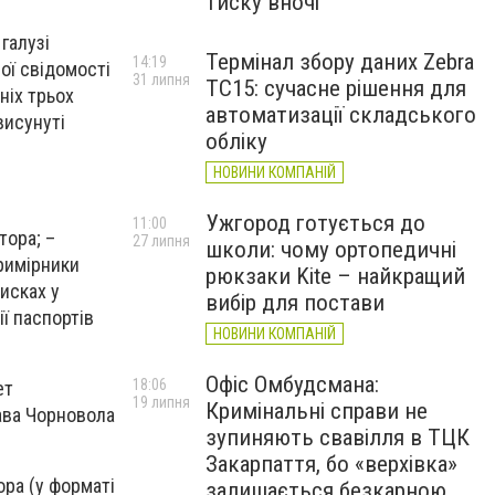
тиску вночі
галузі
Термінал збору даних Zebra
14:19
ої свідомості
31 липня
TC15: сучасне рішення для
ніх трьох
автоматизації складського
висунуті
обліку
НОВИНИ КОМПАНІЙ
Ужгород готується до
11:00
тора; –
27 липня
школи: чому ортопедичні
римірники
рюкзаки Kite – найкращий
исках у
вибір для постави
ії паспортів
НОВИНИ КОМПАНІЙ
Офіс Омбудсмана:
18:06
ет
19 липня
Кримінальні справи не
лава Чорновола
зупиняють свавілля в ТЦК
Закарпаття, бо «верхівка»
ра (у форматі
залишається безкарною