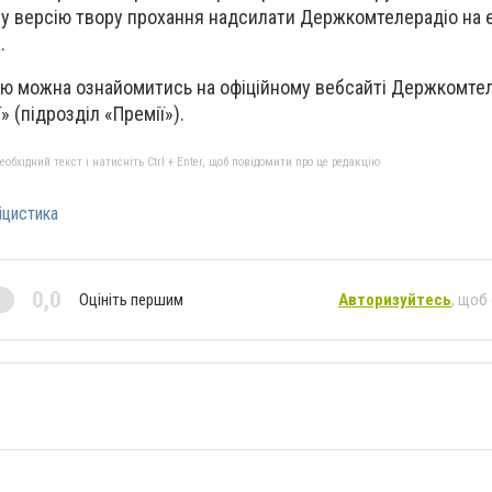
ну версію твору прохання надсилати Держкомтелерадіо на 
a
.
ю можна ознайомитись на офіційному вебсайті Держкомтел
» (підрозділ «Премії»).
бхідний текст і натисніть Ctrl + Enter, щоб повідомити про це редакцію
іцистика
0,0
Оцініть першим
Авторизуйтесь
, щоб