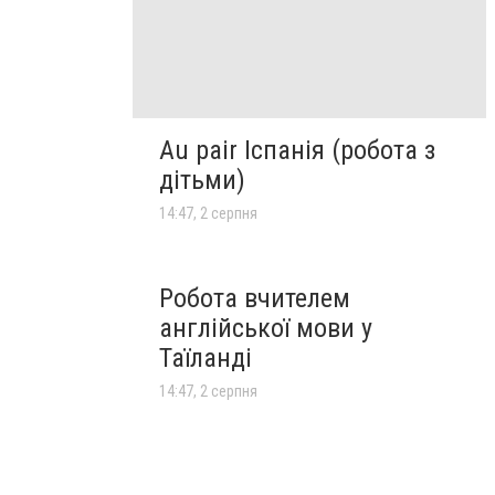
Au pair Іспанія (робота з
дітьми)
14:47, 2 серпня
Робота вчителем
англійської мови у
Таїланді
14:47, 2 серпня