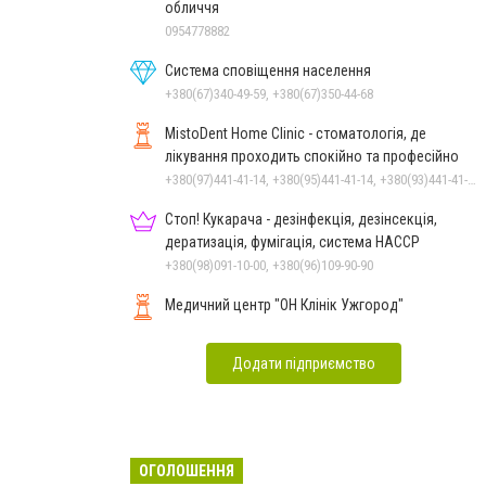
обличчя
0954778882
Система сповіщення населення
+380(67)340-49-59, +380(67)350-44-68
MistoDent Home Clinic - стоматологія, де
лікування проходить спокійно та професійно
+380(97)441-41-14, +380(95)441-41-14, +380(93)441-41-14
Стоп! Кукарача - дезінфекція, дезінсекція,
дератизація, фумігація, система HACCP
+380(98)091-10-00, +380(96)109-90-90
Медичний центр "ОН Клінік Ужгород"
Додати підприємство
ОГОЛОШЕННЯ