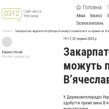
Головна
Афіша
Вакансії
О
Питання-відповідь
Головна
Закарпатські журналісти-публіцисти можуть позмагатися за премію ім. В
19:17, 22 червня 2022 р.
Закарпат
Кирило Нечай
Контент-редактор
можуть п
В’ячесла
У Держкомтелерадіо Укра
здобуття премії імені В’
журналістики.