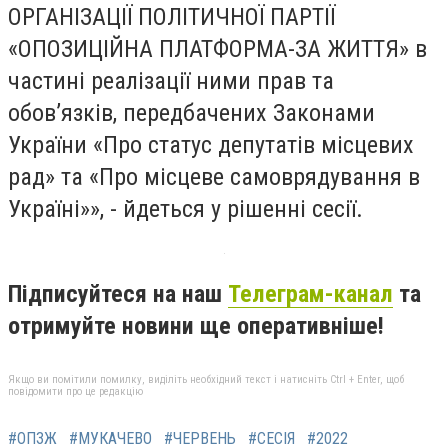
ОРГАНІЗАЦІЇ ПОЛІТИЧНОЇ ПАРТІЇ
«ОПОЗИЦІЙНА ПЛАТФОРМА-ЗА ЖИТТЯ» в
частині реалізації ними прав та
обов’язків, передбачених Законами
України «Про статус депутатів місцевих
рад» та «Про місцеве самоврядування в
Україні»», - йдеться у рішенні сесії.
Підписуйтеся на наш
Телеграм-канал
та
отримуйте новини ще оперативніше!
Якщо ви помітили помилку, виділіть необхідний текст і натисніть Ctrl + Enter, щоб
повідомити про це редакцію
#ОПЗЖ
#МУКАЧЕВО
#ЧЕРВЕНЬ
#СЕСІЯ
#2022