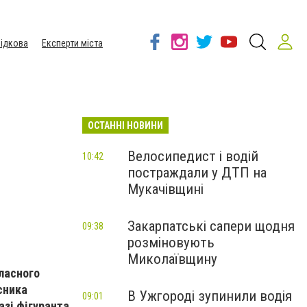
ідкова
Експерти міста
ОСТАННІ НОВИНИ
Велосипедист і водій
10:42
постраждали у ДТП на
Мукачівщині
Закарпатські сапери щодня
09:38
розміновують
Миколаївщину
ласного
сника
В Ужгороді зупинили водія
09:01
азі фігуранта