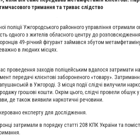
тимчасового тримання та триває слідство
ної поліції Ужгородського районного управління отримали 
сть одного з жителів обласного центру до розповсюдження
оронців 49-річний фігурант займався збутом метамфетаміну 
еважно в людних місцях.
д час проведення заходів поліцейським вдалося затримати н
омент передачі клієнтові забороненого «товару». Затриман
пушанській в Ужгороді. З місця події слідчі вилучили нарк
продажу грошові кошти. Окрім цього, слідчі провели обшук 
рави, де також виявили наркотичні речовини.
скеровано експерту для дослідження.
онці затримали в порядку статті 208 КПК України та поміс
римання.