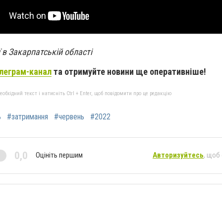
ї в Закарпатській області
леграм-канал
та отримуйте новини ще оперативніше!
бхідний текст і натисніть Ctrl + Enter, щоб повідомити про це редакцію
ь
#затримання
#червень
#2022
0,0
Оцініть першим
Авторизуйтесь
, щоб