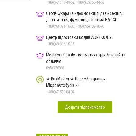
+380(67)340-49-59, +380(67)350-44-68
Стоп! Кукарача - дезінфекція, дезінсекція,
дератизація, фумігація, система HACCP
+380(98)091-10-00, +380(96)109-90-90
Центр підготовки водіїв ADR+КОД 95
+380(68)606-10-35
Meeteora Beauty - косметика для брів, вій та
обличчя
0954778882
★ BusMaster ★ Переобладнання
Мікроавтобусів №1
+380(67)599-04-04
Додати підприємство