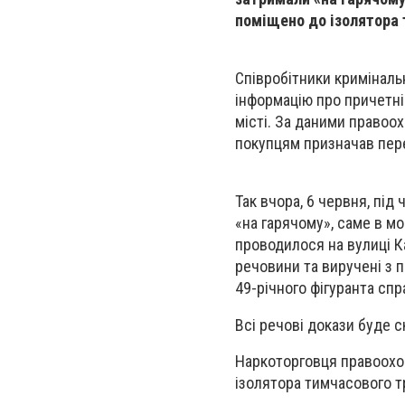
поміщено до ізолятора 
Співробітники криміналь
інформацію про причетні
місті. За даними правоох
покупцям призначав пер
Так вчора, 6 червня, пі
«на гарячому», саме в м
проводилося на вулиці Ка
речовини та виручені з 
49-річного фігуранта сп
Всі речові докази буде 
Наркоторговця правоохор
ізолятора тимчасового т