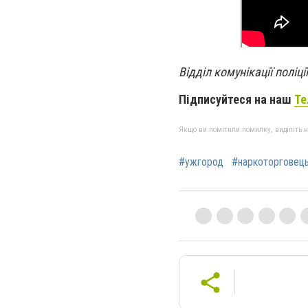
Відділ комунікації поліці
Підписуйтеся на наш
Те
Якщо ви помітили помилку, виділіть нео
#ужгород
#наркоторговец