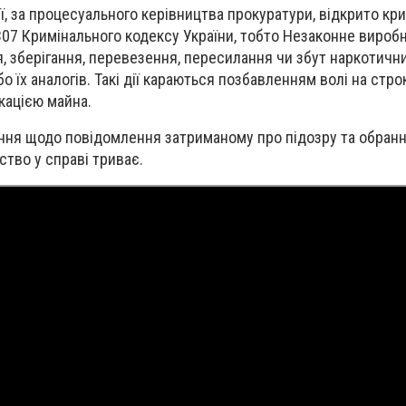
ї, за процесуального керівництва прокуратури, відкрито кр
 307 Кримінального кодексу України, тобто Незаконне вироб
, зберігання, перевезення, пересилання чи збут наркотични
 їх аналогів. Такі дії караються позбавленням волі на стро
кацією майна.
ання щодо повідомлення затриманому про підозру та обран
ство у справі триває.