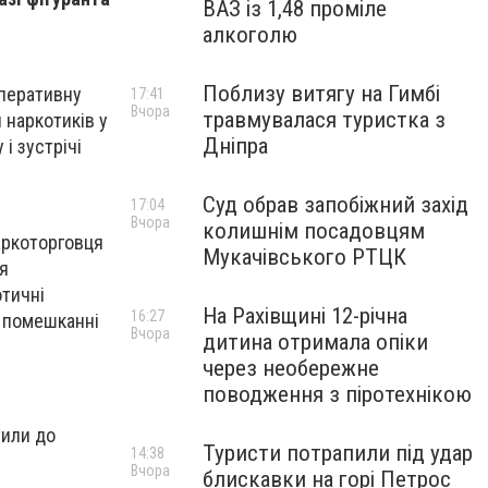
ВАЗ із 1,48 проміле
алкоголю
Поблизу витягу на Гимбі
оперативну
17:41
Вчора
травмувалася туристка з
 наркотиків у
Дніпра
і зустрічі
Суд обрав запобіжний захід
17:04
Вчора
колишнім посадовцям
аркоторговця
Мукачівського РТЦК
ня
отичні
На Рахівщині 12-річна
16:27
у помешканні
Вчора
дитина отримала опіки
через необережне
поводження з піротехнікою
тили до
Туристи потрапили під удар
14:38
Вчора
блискавки на горі Петрос