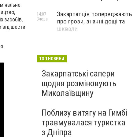
имінальне
ництво,
Закарпатців попереджають
14:07
х засобів,
Вчора
про грози, значні дощі та
к від шести
шквали
ня
ТОП НОВИНИ
Закарпатські сапери
щодня розміновують
Миколаївщину
Поблизу витягу на Гимбі
травмувалася туристка
з Дніпра