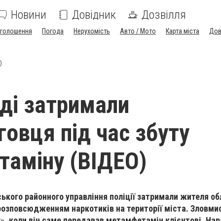
Новини
Довідник
Дозвілля
голошення
Погода
Нерухомість
Авто / Мото
Карта міста
Дов
)
ді затримали
говця під час збуту
аміну (ВІДЕО)
кого районного управління поліції затримали жителя об
розповсюдженням наркотиків на території міста. Зловми
», коли він саме передавав метамфетамін клієнтові. Нар