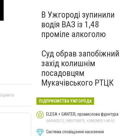
В Ужгороді зупинили
водія ВАЗ із 1,48
проміле алкоголю
Суд обрав запобіжний
захід колишнім
посадовцям
Мукачівського РТЦК
 оцінити
ПІДПРИЄМСТВА УЖГОРОДА
ELESA + GANTER, промислова фурнітура
0443002212, 0800750875, +380(98)011-84-55
Система сповіщення населення