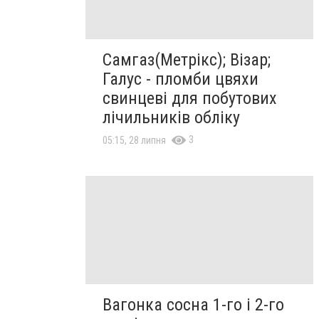
Самгаз(Метрікс); Візар;
Галус - пломби цвяхи
свинцеві для побутових
лічильників обліку
3
05:15, 28 липня
Вагонка сосна 1-го і 2-го