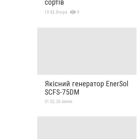
сортів
6
10:43, Вчора
Якісний генератор EnerSol
SCFS-75DM
01:32, 26 липня