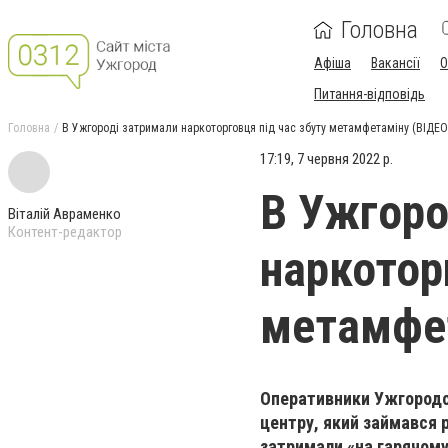
Головна
Афіша
Вакансії
О
Питання-відповідь
Головна
В Ужгороді затримали наркоторговця під час збуту метамфетаміну (ВІДЕО
17:19, 7 червня 2022 р.
В Ужгоро
Віталій Авраменко
Контент-редактор
наркотор
метамфет
Оперативники Ужгородсь
центру, який займався 
затримали «на гарячому