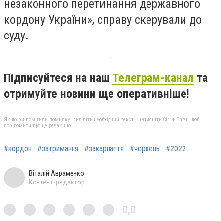
незаконного перетинання державного
кордону України», справу скерували до
суду.
Підписуйтеся на наш
Телеграм-канал
та
отримуйте новини ще оперативніше!
Якщо ви помітили помилку, виділіть необхідний текст і натисніть Ctrl + Enter, щоб
повідомити про це редакцію
#кордон
#затримання
#закарпаття
#червень
#2022
Віталій Авраменко
Контент-редактор
0,0