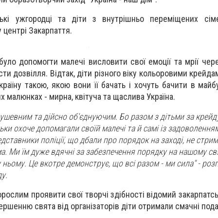
ькі ужгородці та діти з внутрішньо переміщених сім
 центрі Закарпаття.
 було допомогти малечі висловити свої емоції та мрії чер
сти дозвілля. Відтак, діти різного віку кольоровими крейд
аїну такою, якою вони її бачать і хочуть бачити в майбу
х малюнках - мирна, квітуча та щаслива Україна.
ушевним та дійсно об'єднуючим. Бо разом з дітьми за крейд
ьки охоче допомагали своїй малечі та й самі із задоволення
едставники поліції, що дбали про порядок на заході, не стр
а. Ми їм дуже вдячні за забезпечення порядку на нашому свя
ньому. Це вкотре демонструє, що всі разом - ми сила" - роз
ду.
орослим проявити свої творчі здібності відомий закарпатс
ершенню свята від організаторів діти отримали смачні под