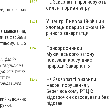
На Закарпатті прогнозують
16:08
сильні пориви вітру
ей, що зараз
У центрі Львова 18-річний
15:01
хлопець вдарив ножем 19-
ез малювання,
річного закарпатця
ами та фарбами
тньому. І, що
Прикордонники
13:45
Мукачівського загону
у і фарби
показали красу дикої
м творили на
природи Закарпаття
имуючись також
ті та
На Закарпатті виявили
12:48
повідає Віра
масові порушення у
Берегівському РТЦК:
відстрочки скасовували без
ький художник
підстав
арунки.