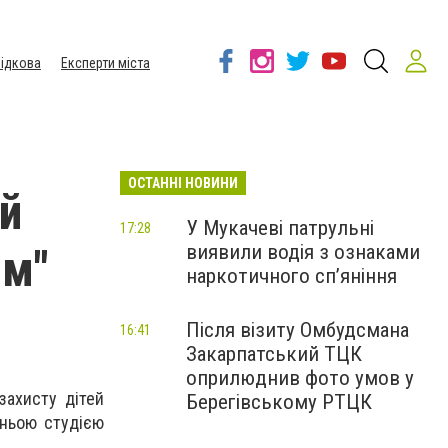
ідкова
Експерти міста
ОСТАННІ НОВИНИ
ей
У Мукачеві патрульні
17:28
виявили водія з ознаками
ім"
наркотичного сп’яніння
Після візиту Омбудсмана
16:41
Закарпатський ТЦК
оприлюднив фото умов у
захисту дітей
Берегівському РТЦК
жньою студією