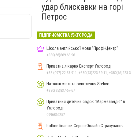
удар блискавки на горі
Петрос
ПІДПРИЄМСТВА УЖГОРОДА
Школа англійської мови "Профі-Центр"
+380(66)869-68-96
Приватна лікарня Експерт Ужгород
+38 (097) 22 33 911, +380(73)223-39-11, +380(66)223-39-11
Натяжні стелі та освітлення Stelico
+380(95)837-67-67
Приватний дитячий садок "Мармеландія" в
Ужгороді
0996869257
hotline.finance: Сервіс Онлайн Страхування