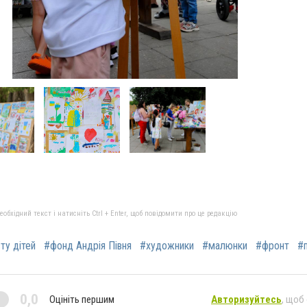
бхідний текст і натисніть Ctrl + Enter, щоб повідомити про це редакцію
ту дітей
#фонд Андрія Півня
#художники
#малюнки
#фронт
#
0,0
Оцініть першим
Авторизуйтесь
, щоб