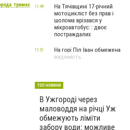
города тримає
На Тячівщині 17-річний
11:49
мотоцикліст без прав і
шолома врізався у
мікроавтобус: : двоє
постраждалих
На горі Піп Іван обмежена
11:31
видимість
ТОП НОВИНИ
В Ужгороді через
маловоддя на річці Уж
обмежують ліміти
забору води: можливе