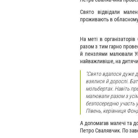
Свято відвідали мален
проживають в обласному
На меті в організаторів
разом з тим гарно прове
й пензлями малювали Укр
найважливіше, на дитячи
"Свято вдалося дуже д
взялися й дорослі. Бат
мольбертах. Навіть пр
малювали разом з усім
безпосередню участь у 
Півень, керівниця Фон
А допомагав малечі та д
Петро Свалявчик. По зав