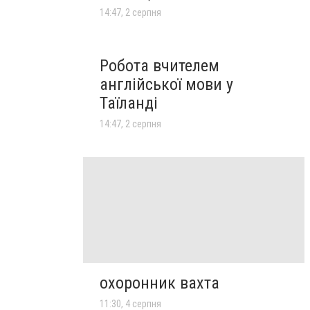
14:47, 2 серпня
Робота вчителем
англійської мови у
Таїланді
14:47, 2 серпня
охоронник вахта
11:30, 4 серпня