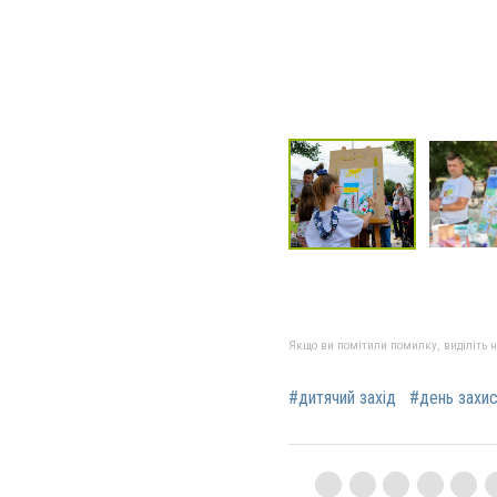
Якщо ви помітили помилку, виділіть нео
#дитячий захід
#день захис