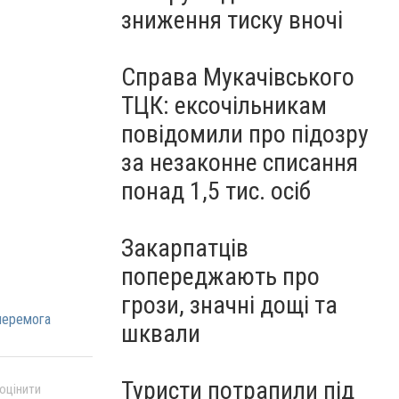
зниження тиску вночі
Справа Мукачівського
ТЦК: ексочільникам
повідомили про підозру
за незаконне списання
понад 1,5 тис. осіб
Закарпатців
попереджають про
грози, значні дощі та
перемога
шквали
Туристи потрапили під
 оцінити