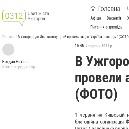
Головна
Афіша
Вакансії
О
Питання-відповідь
Головна
В Ужгороді до Дня захисту дітей провели акцію "Україна - наш дім" (ФОТО
15:45, 2 червня 2022 р.
В Ужгоро
Богдан Наталя
Контент-редактор
провели а
(ФОТО)
1 червня на Київській 
благодійна організація
Петра Свалявчика провел