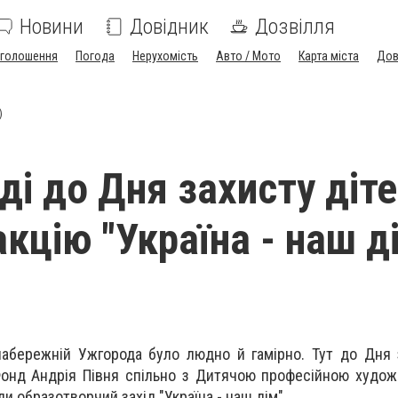
Новини
Довідник
Дозвілля
голошення
Погода
Нерухомість
Авто / Мото
Карта міста
Дов
)
ді до Дня захисту діт
кцію "Україна - наш д
набережній Ужгорода було людно й гамірно. Тут до Дня 
 Фонд Андрія Півня спільно з Дитячою професійною худо
и образотворчий захід "Україна - наш дім".