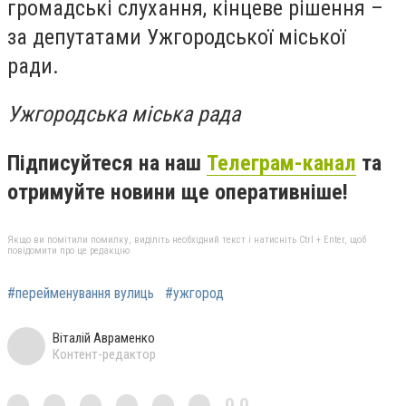
громадські слухання, кінцеве рішення –
за депутатами Ужгородської міської
ради.
Ужгородська міська рада
Підписуйтеся на наш
Телеграм-канал
та
отримуйте новини ще оперативніше!
Якщо ви помітили помилку, виділіть необхідний текст і натисніть Ctrl + Enter, щоб
повідомити про це редакцію
#перейменування вулиць
#ужгород
Віталій Авраменко
Контент-редактор
0,0