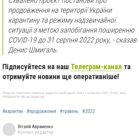
Схвалено проєкт постанови про
продовження на території України
карантину та режиму надзвичайної
ситуації з метою запобігання поширенню
COVID-19 до 31 серпня 2022 року, - сказав
Денис Шмигаль.
Підписуйтеся на наш
Телеграм-канал
та
отримуйте новини ще оперативніше!
Якщо ви помітили помилку, виділіть необхідний текст і натисніть Ctrl + Enter, щоб
повідомити про це редакцію
#карантин
#продовження
#травень
#2022
Віталій Авраменко
Контент-редактор