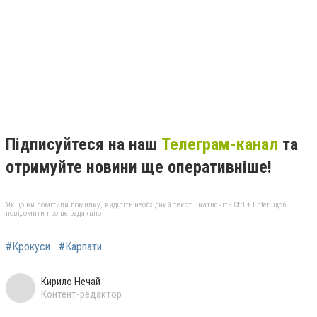
Підписуйтеся на наш
Телеграм-канал
та
отримуйте новини ще оперативніше!
Якщо ви помітили помилку, виділіть необхідний текст і натисніть Ctrl + Enter, щоб
повідомити про це редакцію
#Крокуси
#Карпати
Кирило Нечай
Контент-редактор