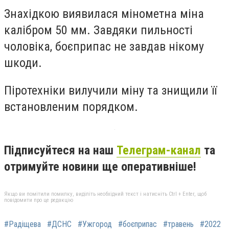
Знахідкою виявилася мінометна міна
калібром 50 мм. Завдяки пильності
чоловіка, боєприпас не завдав нікому
шкоди.
Піротехніки вилучили міну та знищили її
встановленим порядком.
Підписуйтеся на наш
Телеграм-канал
та
отримуйте новини ще оперативніше!
Якщо ви помітили помилку, виділіть необхідний текст і натисніть Ctrl + Enter, щоб
повідомити про це редакцію
#Радіщева
#ДСНС
#Ужгород
#боєприпас
#травень
#2022