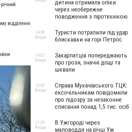
Вчора
дитина отримала опіки
-річний
через необережне
поводження з піротехнікою
му відділенні
Туристи потрапили під удар
14:38
Вчора
блискавки на горі Петрос
раїни
Закарпатців попереджають
14:07
Вчора
про грози, значні дощі та
шквали
Справа Мукачівського ТЦК:
12:47
Вчора
ексочільникам повідомили
про підозру за незаконне
списання понад 1,5 тис. осіб
В Ужгороді через
11:59
Вчора
маловоддя на річці Уж