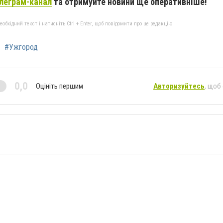
леграм-канал
та отримуйте новини ще оперативніше!
бхідний текст і натисніть Ctrl + Enter, щоб повідомити про це редакцію
#Ужгород
0,0
Оцініть першим
Авторизуйтесь
, щоб