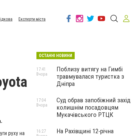
ідкова
Експерти міста
ОСТАННІ НОВИНИ
Поблизу витягу на Гимбі
17:41
Вчора
травмувалася туристка з
oyota
Дніпра
Суд обрав запобіжний захід
17:04
Вчора
колишнім посадовцям
Мукачівського РТЦК
.
На Рахівщині 12-річна
16:27
уги руху на