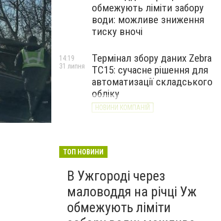
обмежують ліміти забору
води: можливе зниження
тиску вночі
Термінал збору даних Zebra
14:19
31 липня
TC15: сучасне рішення для
автоматизації складського
обліку
НОВИНИ КОМПАНІЙ
ТОП НОВИНИ
В Ужгороді через
маловоддя на річці Уж
обмежують ліміти