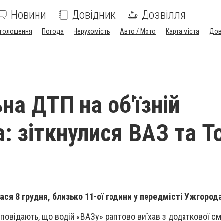
Новини
Довідник
Дозвілля
голошення
Погода
Нерухомість
Авто / Мото
Карта міста
Дов
на ДТП на об'їзній
: зіткнулися ВАЗ та T
ся 8 грудня, близько 11-ої години у передмісті Ужгорода
зповідають, що водій «ВАЗу» раптово виїхав з додаткової см