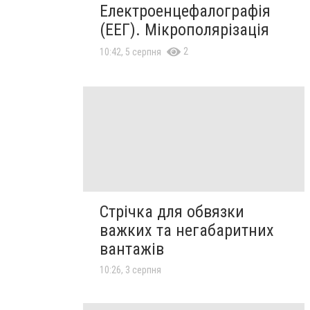
Електроенцефалографія
(ЕЕГ). Мікрополярізація
2
10:42, 5 серпня
Стрічка для обвязки
важких та негабаритних
вантажів
10:26, 3 серпня