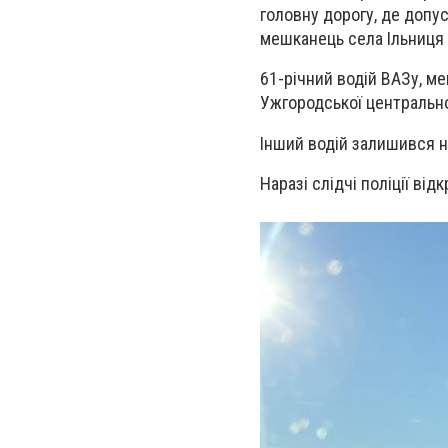
головну дорогу, де допу
мешканець села Ільниця 
61-річний водій ВАЗу, м
Ужгородської центральної 
Інший водій залишився 
Наразі слідчі поліції ві