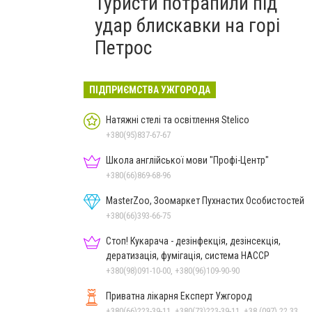
Туристи потрапили під
удар блискавки на горі
Петрос
ПІДПРИЄМСТВА УЖГОРОДА
Натяжні стелі та освітлення Stelico
+380(95)837-67-67
Школа англійської мови "Профі-Центр"
+380(66)869-68-96
MasterZoo, Зоомаркет Пухнастих Особистостей
+380(66)393-66-75
Стоп! Кукарача - дезінфекція, дезінсекція,
дератизація, фумігація, система HACCP
+380(98)091-10-00, +380(96)109-90-90
Приватна лікарня Експерт Ужгород
+380(66)223-39-11, +380(73)223-39-11, +38 (097) 22 33 911