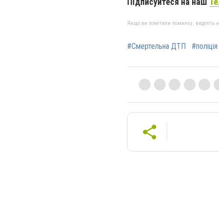
Підписуйтеся на наш
Те
Якщо ви помітили помилку, виділіть нео
#Смертельна ДТП
#поліція