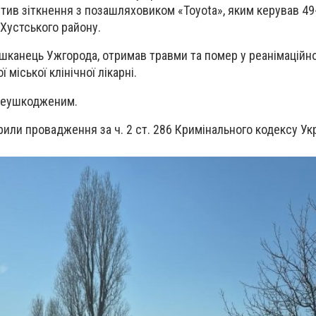
стив зіткнення з позашляховиком «Toyota», яким керував 49
Хустського району.
ешканець Ужгорода, отримав травми та помер у реанімаційно
міської клінічної лікарні.
неушкодженим.
дкрили провадження за ч. 2 ст. 286 Кримінального кодексу Ук