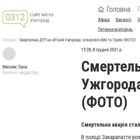
Головна
Афіша
Вакансії
О
Питання-відповідь
Головна
Смертельна ДТП на об'їзній Ужгорода: зіткнулися ВАЗ та Toyota (ФОТО)
19:28, 8 грудня 2021 р.
Смертель
Мисник Лана
Контент-редактор
Ужгорода
(ФОТО)
Смертельна аварія стала
В поліції Закарапаття ро