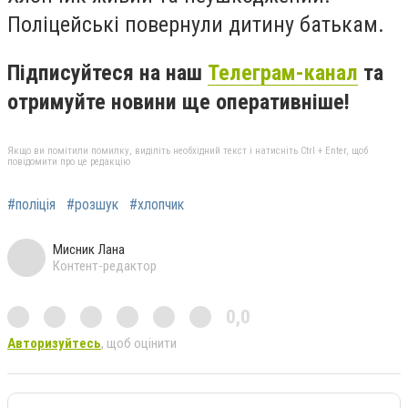
Поліцейські повернули дитину батькам.
Підписуйтеся на наш
Телеграм-канал
та
отримуйте новини ще оперативніше!
Якщо ви помітили помилку, виділіть необхідний текст і натисніть Ctrl + Enter, щоб
повідомити про це редакцію
#поліція
#розшук
#хлопчик
Мисник Лана
Контент-редактор
0,0
Авторизуйтесь
, щоб оцінити