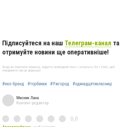
Підписуйтеся на наш
Телеграм-канал
та
отримуйте новини ще оперативніше!
Якщо ви помітили помилку, виділіть необхідний текст і натисніть Ctrl + Enter, щоб
повідомити про це редакцію
#еко-бренд
#торбинки
#Ужгород
#одинадцятикласниці
Мисник Лана
Контент-редактор
0,0