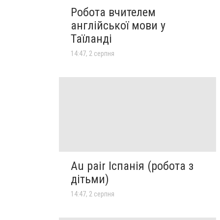
Робота вчителем
англійської мови у
Таїланді
14:47, 2 серпня
Au pair Іспанія (робота з
дітьми)
14:47, 2 серпня