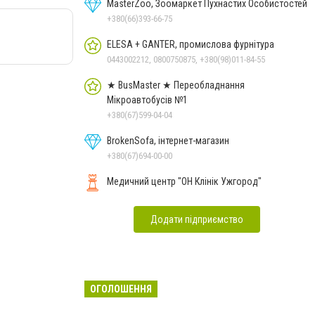
MasterZoo, Зоомаркет Пухнастих Особистостей
+380(66)393-66-75
ELESA + GANTER, промислова фурнітура
0443002212, 0800750875, +380(98)011-84-55
★ BusMaster ★ Переобладнання
Мікроавтобусів №1
+380(67)599-04-04
BrokenSofa, інтернет-магазин
+380(67)694-00-00
Медичний центр "ОН Клінік Ужгород"
Додати підприємство
ОГОЛОШЕННЯ