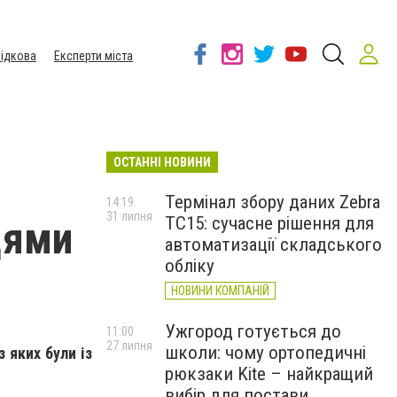
ідкова
Експерти міста
ОСТАННІ НОВИНИ
Термінал збору даних Zebra
14:19
31 липня
TC15: сучасне рішення для
цями
автоматизації складського
обліку
НОВИНИ КОМПАНІЙ
Ужгород готується до
11:00
27 липня
школи: чому ортопедичні
 яких були із
рюкзаки Kite – найкращий
вибір для постави