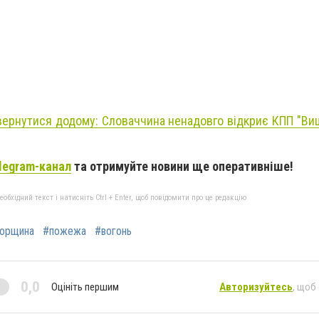
ернутися додому: Словаччина ненадовго відкриє КПП "В
legram-канал
та отримуйте новини ще оперативніше!
бхідний текст і натисніть Ctrl + Enter, щоб повідомити про це редакцію
горщина
#пожежа
#вогонь
0,0
Оцініть першим
Авторизуйтесь
, щоб