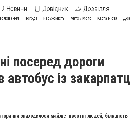
Новини
Довідник
Дозвілля
голошення
Погода
Нерухомість
Авто / Мото
Карта міста
Дов
ні посеред дороги
в автобус із закарпат
агорання знаходилося майже півсотні людей, більшість з