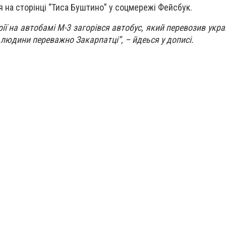
 на сторінці “Тиса Буштино” у соцмережі Фейсбук.
рії на автобамі М-3 загорівся автобус, який перевозив україн
 людини переважно Закарпатці”, – йдеься у дописі.