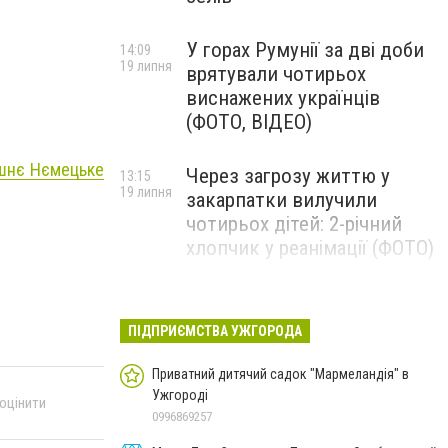
У горах Румунії за дві доби
14:09
19 липня
врятували чотирьох
виснажених українців
(ФОТО, ВІДЕО)
ишнє Нємецьке
Через загрозу життю у
13:15
19 липня
закарпатки вилучили
чотирьох дітей: 2-річний
хлопчик у реанімації (ФОТО)
Ужгород прощатиметься із
12:31
19 липня
полеглим захисником
ПІДПРИЄМСТВА УЖГОРОДА
Артемом Ромчаком
Приватний дитячий садок "Мармеландія" в
Ужгороді
 оцінити
0996869257