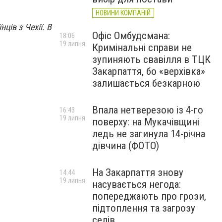
НОВИНИ КОМПАНІЙ
ців з Чехії. В
Офіс Омбудсмана:
18:06
19 липня
Кримінальні справи не
зупиняють свавілля в ТЦК
Закарпаття, бо «верхівка»
залишається безкарною
Впала нетверезою із 4-го
16:43
19 липня
поверху: на Мукачівщині
ледь не загинула 14-річна
дівчина (ФОТО)
На Закарпаття знову
14:44
19 липня
насувається негода:
попереджають про грози,
підтоплення та загрозу
селів