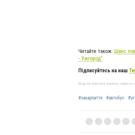
Читайте також:
Шанс пов
- Ужгород"
Підписуйтесь на наш
Te
Якщо ви помітили помилку, виділіть нео
#закарпаття
#автобус
#у