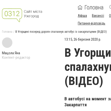
Головна
Афіша
Вакансії
О
Питання-відповідь
Головна
В Угорщині посеред дороги спалахнув автобус із закарпатцями (ВІДЕО)
13:15, 26 березня 2020 р.
В Угорщи
Мацола Яна
Контент-редактор
спалахну
(ВІДЕО)
В автобусі на момент з
Закарпаття