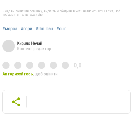
Якщо ви помітили помилку, виділіть необхідний текст і натисніть Ctrl + Enter, щоб
повідомити про це редакцію
#мороз
#гори
#Піп Іван
#сніг
Кирило Нечай
Контент-редактор
0,0
Авторизуйтесь
, щоб оцінити