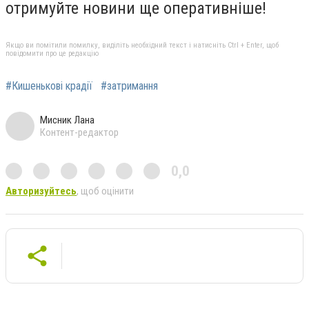
отримуйте новини ще оперативніше!
Якщо ви помітили помилку, виділіть необхідний текст і натисніть Ctrl + Enter, щоб
повідомити про це редакцію
#Кишенькові крадії
#затримання
Мисник Лана
Контент-редактор
0,0
Авторизуйтесь
, щоб оцінити