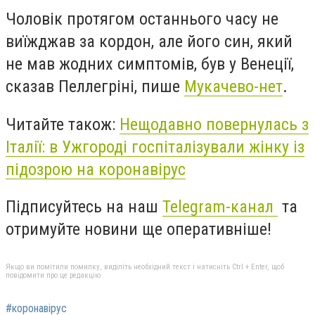
Чоловік протягом останнього часу не
виїжджав за кордон, але його син, який
не мав жодних симптомів, був у Венеції,
сказав Пеллегріні, пише
Мукачево-нет
.
Читайте також:
Нещодавно повернулась з
Італії: в Ужгороді госпіталізували жінку із
підозрою на коронавірус
Підписуйтесь на наш
Telegram-канал
та
отримуйте новини ще оперативніше!
Якщо ви помітили помилку, виділіть необхідний текст і натисніть Ctrl + Enter, щоб
повідомити про це редакцію
#коронавірус