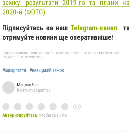
замку: результати 2019-го та плани на
2020-й (ФОТО)
Підписуйтесь на наш
Telegram-канал
та
отримуйте новини ще оперативніше!
Якщо ви помітили помилку, виділіть необхідний текст і натисніть Ctrl + Enter, щоб
повідомити про це редакцію
#закарпаття
#невицький замок
Мацола Яна
Контент-редактор
0,0
Авторизируйтесь
, чтобы оценить