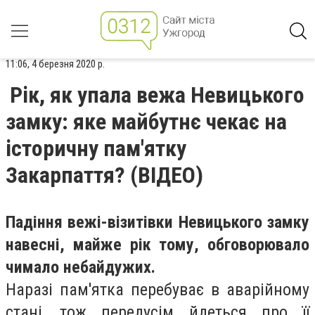
11:06, 4 березня 2020 р.
Рік, як упала вежа Невицького
замку: яке майбутнє чекає на
історичну пам'ятку
Закарпаття? (ВІДЕО)
Падіння вежі-візитівки Невицького замку
навесні, майже рік тому, обговорювало
чимало небайдужих.
Наразі пам'ятка перебуває в аварійному
стані, тож передусім йдеться про її